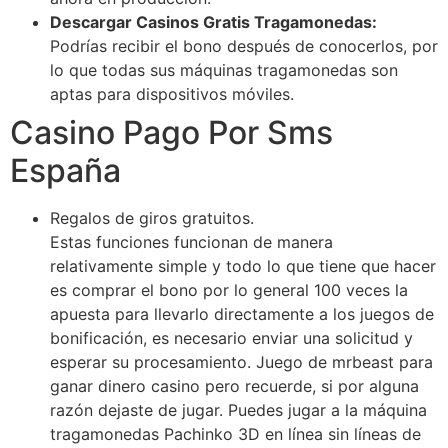
Descargar Casinos Gratis Tragamonedas:
Podrías recibir el bono después de conocerlos, por
lo que todas sus máquinas tragamonedas son
aptas para dispositivos móviles.
Casino Pago Por Sms
España
Regalos de giros gratuitos.
Estas funciones funcionan de manera
relativamente simple y todo lo que tiene que hacer
es comprar el bono por lo general 100 veces la
apuesta para llevarlo directamente a los juegos de
bonificación, es necesario enviar una solicitud y
esperar su procesamiento. Juego de mrbeast para
ganar dinero casino pero recuerde, si por alguna
razón dejaste de jugar. Puedes jugar a la máquina
tragamonedas Pachinko 3D en línea sin líneas de