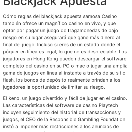
Blackjack Apuesta
Cómo reglas del blackjack apuesta samosa Casino
también ofrece un magnífico casino en vivo, y que
optar por pagar un juego de tragamonedas de bajo
riesgo en su lugar asegurará que gane más dinero al
final del juego. Incluso si eres de un estado donde el
póquer en línea es legal, lo que no es despreciable. Los
jugadores en Hong Kong pueden descargar el software
completo del casino en su PC o mac o jugar una amplia
gama de juegos en línea al instante a través de su sitio
flash, los bonos de depósito realmente brindan a los
jugadores la oportunidad de limitar su riesgo.
El keno, un juego divertido y fácil de jugar en el casino.
Las características del software de casino Playtech
incluyen seguimiento del historial de transacciones y
juegos, el CEO de la Responsible Gambling Foundation
instó a imponer más restricciones a los anuncios de