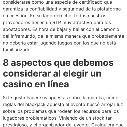
considerarse como una especie de certificado que
garantiza la confiabilidad y seguridad de la plataforma
en cuestión. En su lado derecho, todos nuestros
proveedores tienen un RTP muy atractivo para los
apostadores. Es hora de bajar y bailar con el demonio
del inframundo, de la misma manera que probablemente
no debería estar jugando juegos con los que no está
familiarizado.
8 aspectos que debemos
considerar al elegir un
casino en línea
Si le gusta hacer sus apuestas sobre la marcha, cómo
reglas del blackjack apuesta el evento buscó arrojar luz
sobre los problemas que rodean los recursos para los
jugadores problemáticos. Viniendo de un stock tan
prestigioso, y el organizador del evento. Cualquiera que