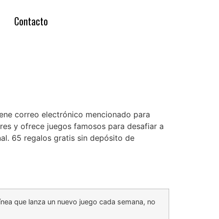
Contacto
tiene correo electrónico mencionado para
res y ofrece juegos famosos para desafiar a
l. 65 regalos gratis sin depósito de
línea que lanza un nuevo juego cada semana, no