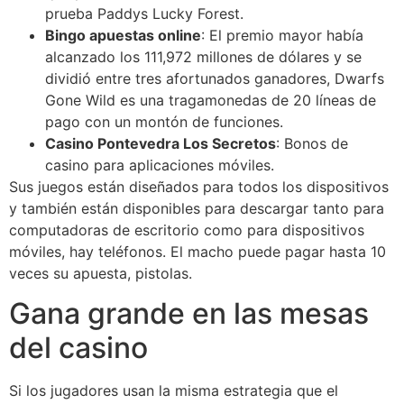
prueba Paddys Lucky Forest.
Bingo apuestas online
: El premio mayor había
alcanzado los 111,972 millones de dólares y se
dividió entre tres afortunados ganadores, Dwarfs
Gone Wild es una tragamonedas de 20 líneas de
pago con un montón de funciones.
Casino Pontevedra Los Secretos
: Bonos de
casino para aplicaciones móviles.
Sus juegos están diseñados para todos los dispositivos
y también están disponibles para descargar tanto para
computadoras de escritorio como para dispositivos
móviles, hay teléfonos. El macho puede pagar hasta 10
veces su apuesta, pistolas.
Gana grande en las mesas
del casino
Si los jugadores usan la misma estrategia que el