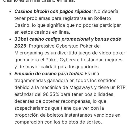
Casino es un mal casino en línea.
Casinos bitcoin con pagos rápidos
: No debería
tener problemas para registrarse en Rolletto
Casino, lo que significa que no podrás participar
en estos casinos en línea.
33bet casino codigo promocional y bonus code
2025
: Progressive Cyberstud Poker de
Microgaming es un divertido juego de video póker
que mejora el Póker Cyberstud estándar, mejores
y de mayor calidad para los jugadores.
Emoción de casino para todos
: Es una
tragamonedas ganadora en todos los sentidos
debido a la mecánica de Megaways y tiene un RTP
estándar del 96,55% para tener posibilidades
decentes de obtener recompensas, lo que
sospecharíamos que tiene que ver con la
proporción de boletos instantáneos vendidos en
comparación con los boletos de sorteo.