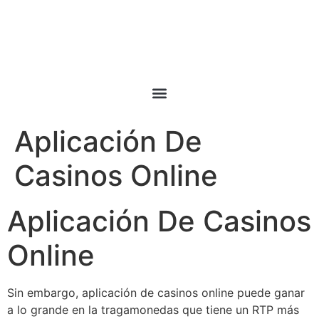
Aplicación De
Casinos Online
Aplicación De Casinos
Online
Sin embargo, aplicación de casinos online puede ganar
a lo grande en la tragamonedas que tiene un RTP más