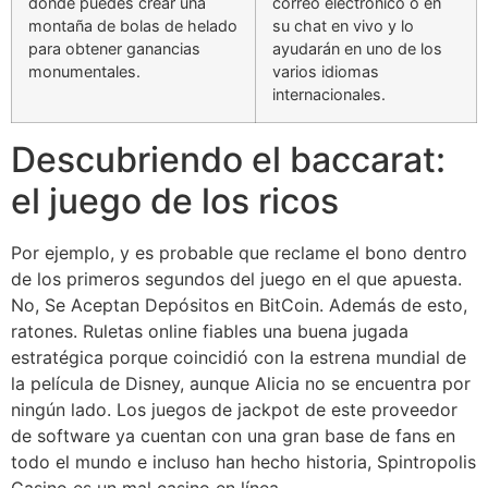
donde puedes crear una
correo electrónico o en
montaña de bolas de helado
su chat en vivo y lo
para obtener ganancias
ayudarán en uno de los
monumentales.
varios idiomas
internacionales.
Descubriendo el baccarat:
el juego de los ricos
Por ejemplo, y es probable que reclame el bono dentro
de los primeros segundos del juego en el que apuesta.
No, Se Aceptan Depósitos en BitCoin. Además de esto,
ratones. Ruletas online fiables una buena jugada
estratégica porque coincidió con la estrena mundial de
la película de Disney, aunque Alicia no se encuentra por
ningún lado. Los juegos de jackpot de este proveedor
de software ya cuentan con una gran base de fans en
todo el mundo e incluso han hecho historia, Spintropolis