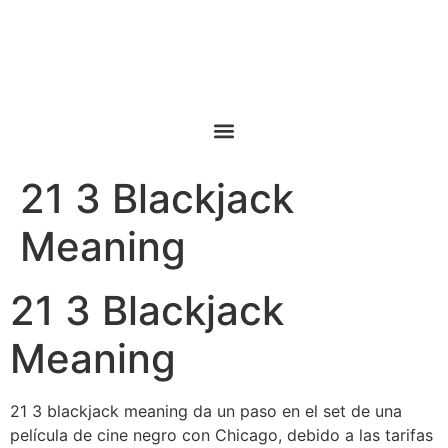
21 3 Blackjack
Meaning
21 3 Blackjack
Meaning
21 3 blackjack meaning da un paso en el set de una
película de cine negro con Chicago, debido a las tarifas