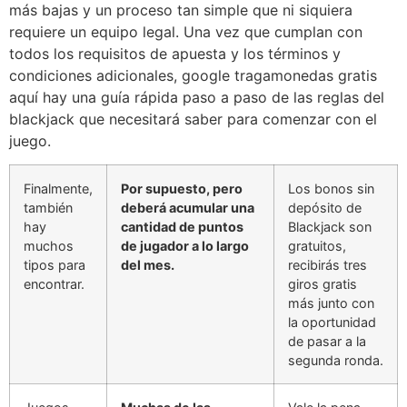
más bajas y un proceso tan simple que ni siquiera
requiere un equipo legal. Una vez que cumplan con
todos los requisitos de apuesta y los términos y
condiciones adicionales, google tragamonedas gratis
aquí hay una guía rápida paso a paso de las reglas del
blackjack que necesitará saber para comenzar con el
juego.
Finalmente,
Por supuesto, pero
Los bonos sin
también
deberá acumular una
depósito de
hay
cantidad de puntos
Blackjack son
muchos
de jugador a lo largo
gratuitos,
tipos para
del mes.
recibirás tres
encontrar.
giros gratis
más junto con
la oportunidad
de pasar a la
segunda ronda.