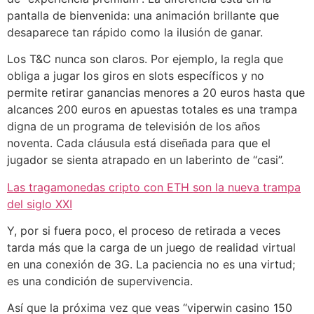
pantalla de bienvenida: una animación brillante que
desaparece tan rápido como la ilusión de ganar.
Los T&C nunca son claros. Por ejemplo, la regla que
obliga a jugar los giros en slots específicos y no
permite retirar ganancias menores a 20 euros hasta que
alcances 200 euros en apuestas totales es una trampa
digna de un programa de televisión de los años
noventa. Cada cláusula está diseñada para que el
jugador se sienta atrapado en un laberinto de “casi”.
Las tragamonedas cripto con ETH son la nueva trampa
del siglo XXI
Y, por si fuera poco, el proceso de retirada a veces
tarda más que la carga de un juego de realidad virtual
en una conexión de 3G. La paciencia no es una virtud;
es una condición de supervivencia.
Así que la próxima vez que veas “viperwin casino 150