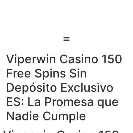
Viperwin Casino 150
Free Spins Sin
Depósito Exclusivo
ES: La Promesa que
Nadie Cumple