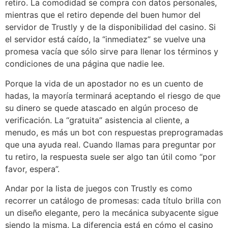
retiro. La comodidad se compra con datos personales,
mientras que el retiro depende del buen humor del
servidor de Trustly y de la disponibilidad del casino. Si
el servidor está caído, la “inmediatez” se vuelve una
promesa vacía que sólo sirve para llenar los términos y
condiciones de una página que nadie lee.
Porque la vida de un apostador no es un cuento de
hadas, la mayoría terminará aceptando el riesgo de que
su dinero se quede atascado en algún proceso de
verificación. La “gratuita” asistencia al cliente, a
menudo, es más un bot con respuestas preprogramadas
que una ayuda real. Cuando llamas para preguntar por
tu retiro, la respuesta suele ser algo tan útil como “por
favor, espera”.
Andar por la lista de juegos con Trustly es como
recorrer un catálogo de promesas: cada título brilla con
un diseño elegante, pero la mecánica subyacente sigue
siendo la misma. La diferencia está en cómo el casino