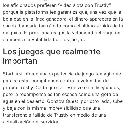
los aficionados prefieren “video slots con Trustly”
porque la plataforma les garantiza que, una vez que la
bola cae en la línea ganadora, el dinero aparecerá en la
cuenta bancaria tan rápido como el último sonido de la
máquina. El problema es que la velocidad del pago no
compensa la volatilidad de los juegos.
Los juegos que realmente
importan
Starburst ofrece una experiencia de juego tan ágil que
parece estar compitiendo contra la velocidad del
propio Trustly. Cada giro se resuelve en milisegundos,
pero la recompensa es tan escasa como una gota de
agua en el desierto. Gonzo’s Quest, por otro lado, sube
y baja con la misma imprevisibilidad que una
transferencia fallida de Trustly en medio de una
actualización del servidor.