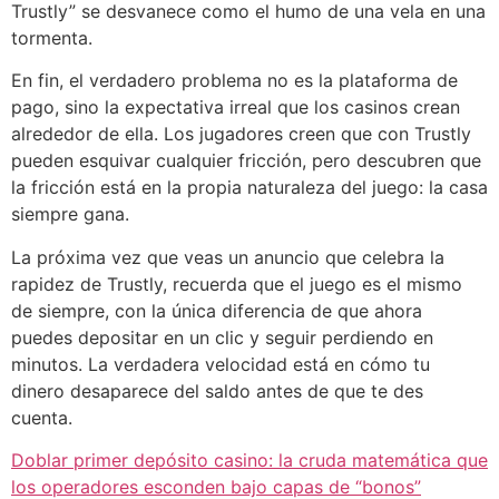
Trustly” se desvanece como el humo de una vela en una
tormenta.
En fin, el verdadero problema no es la plataforma de
pago, sino la expectativa irreal que los casinos crean
alrededor de ella. Los jugadores creen que con Trustly
pueden esquivar cualquier fricción, pero descubren que
la fricción está en la propia naturaleza del juego: la casa
siempre gana.
La próxima vez que veas un anuncio que celebra la
rapidez de Trustly, recuerda que el juego es el mismo
de siempre, con la única diferencia de que ahora
puedes depositar en un clic y seguir perdiendo en
minutos. La verdadera velocidad está en cómo tu
dinero desaparece del saldo antes de que te des
cuenta.
Doblar primer depósito casino: la cruda matemática que
los operadores esconden bajo capas de “bonos”