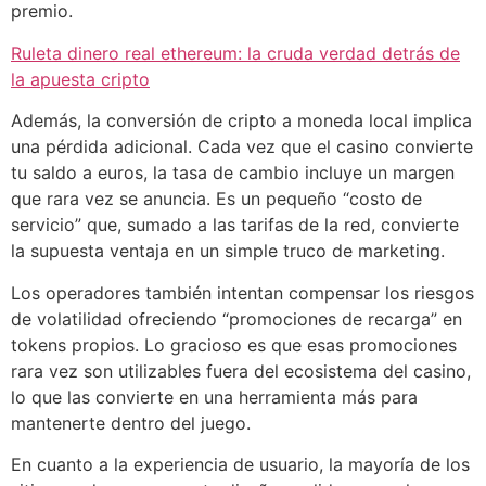
premio.
Ruleta dinero real ethereum: la cruda verdad detrás de
la apuesta cripto
Además, la conversión de cripto a moneda local implica
una pérdida adicional. Cada vez que el casino convierte
tu saldo a euros, la tasa de cambio incluye un margen
que rara vez se anuncia. Es un pequeño “costo de
servicio” que, sumado a las tarifas de la red, convierte
la supuesta ventaja en un simple truco de marketing.
Los operadores también intentan compensar los riesgos
de volatilidad ofreciendo “promociones de recarga” en
tokens propios. Lo gracioso es que esas promociones
rara vez son utilizables fuera del ecosistema del casino,
lo que las convierte en una herramienta más para
mantenerte dentro del juego.
En cuanto a la experiencia de usuario, la mayoría de los