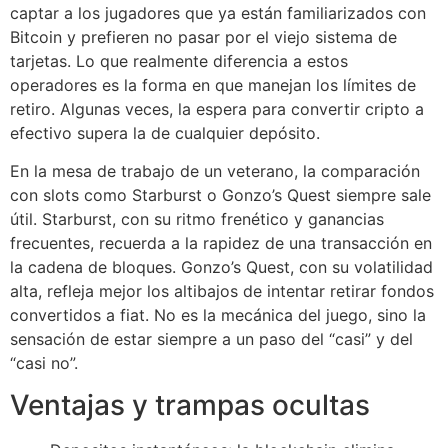
captar a los jugadores que ya están familiarizados con
Bitcoin y prefieren no pasar por el viejo sistema de
tarjetas. Lo que realmente diferencia a estos
operadores es la forma en que manejan los límites de
retiro. Algunas veces, la espera para convertir cripto a
efectivo supera la de cualquier depósito.
En la mesa de trabajo de un veterano, la comparación
con slots como Starburst o Gonzo’s Quest siempre sale
útil. Starburst, con su ritmo frenético y ganancias
frecuentes, recuerda a la rapidez de una transacción en
la cadena de bloques. Gonzo’s Quest, con su volatilidad
alta, refleja mejor los altibajos de intentar retirar fondos
convertidos a fiat. No es la mecánica del juego, sino la
sensación de estar siempre a un paso del “casi” y del
“casi no”.
Ventajas y trampas ocultas