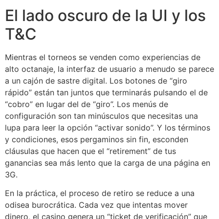
El lado oscuro de la UI y los
T&C
Mientras el torneos se venden como experiencias de
alto octanaje, la interfaz de usuario a menudo se parece
a un cajón de sastre digital. Los botones de “giro
rápido” están tan juntos que terminarás pulsando el de
“cobro” en lugar del de “giro”. Los menús de
configuración son tan minúsculos que necesitas una
lupa para leer la opción “activar sonido”. Y los términos
y condiciones, esos pergaminos sin fin, esconden
cláusulas que hacen que el “retirement” de tus
ganancias sea más lento que la carga de una página en
3G.
En la práctica, el proceso de retiro se reduce a una
odisea burocrática. Cada vez que intentas mover
dinero, el casino genera un “ticket de verificación” que