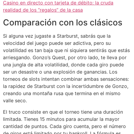
Casino en directo con tarjeta de débito: la cruda
realidad de los “regalos” de la casa
Comparación con los clásicos
Si alguna vez jugaste a Starburst, sabrás que la
velocidad del juego puede ser adictiva, pero su
volatilidad es tan baja que ni siquiera sentirás que estás
arriesgando. Gonzo’s Quest, por otro lado, te lleva por
una jungla de alta volatilidad, donde cada giro puede
ser un desastre o una explosión de ganancias. Los
torneos de slots intentan combinar ambas sensaciones:
la rapidez de Starburst con la incertidumbre de Gonzo,
creando una montaña rusa que termina en el mismo
valle seco.
El truco consiste en que el torneo tiene una duración
limitada. Tienes 15 minutos para acumular la mayor
cantidad de puntos. Cada giro cuenta, pero el número
de giros está limitado por tu bankroll. La fórmula es