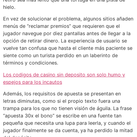
hielo.
En vez de solucionar el problema, algunos sitios añaden
menús de “reclamar premios” que requieren que el
jugador navegue por diez pantallas antes de llegar a la
opción de retirar dinero. La experiencia de usuario se
vuelve tan confusa que hasta el cliente más paciente se
siente como un turista perdido en un laberinto de
términos y condiciones.
Los codigos de casino sin deposito son solo humo y
espejos para los incautos
Además, los requisitos de apuesta se presentan en
letras diminutas, como si el propio texto fuera una
trampa para los que no tienen visión de águila. La frase
“apuesta 30x el bono” se escribe en una fuente tan
pequeña que necesita una lupa para leerla, y cuando el
jugador finalmente se da cuenta, ya ha perdido la mitad