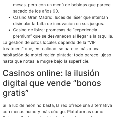
mesas, pero con un menú de bebidas que parece
sacado de los años 90.
Casino Gran Madrid: luces de láser que intentan
disimular la falta de innovación en sus juegos.
Casino de Ibiza: promesas de “experiencia
premium” que se desvanecen al llegar a la taquilla.
La gestión de estos locales depende de la “VIP
treatment” que, en realidad, se parece más a una
habitación de motel recién pintada: todo parece lujoso
hasta que notas la mugre bajo la superficie.
Casinos online: la ilusión
digital que vende “bonos
gratis”
Si la luz de neón no basta, la red ofrece una alternativa
con menos humo y más código. Plataformas como