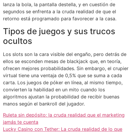
lanza la bola, la pantalla destella, y en cuestión de
segundos se enfrenta a la cruda realidad de que el
retorno está programado para favorecer a la casa.
Tipos de juegos y sus trucos
ocultos
Los slots son la cara visible del engaño, pero detrás de
ellos se esconden mesas de blackjack que, en teoría,
ofrecen mejores probabilidades. Sin embargo, el crupier
virtual tiene una ventaja de 0,5% que se suma a cada
carta. Los juegos de póker en línea, al mismo tiempo,
convierten la habilidad en un mito cuando los
algoritmos ajustan la probabilidad de recibir buenas
manos según el bankroll del jugador.
Ruleta sin depósito: la cruda realidad que el marketing
jamás te cuenta
Lucky Casino con Tether: La cruda realidad de lo que