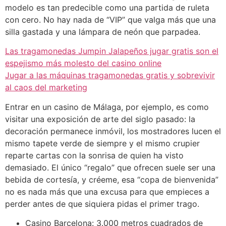
modelo es tan predecible como una partida de ruleta
con cero. No hay nada de “VIP” que valga más que una
silla gastada y una lámpara de neón que parpadea.
Las tragamonedas Jumpin Jalapeños jugar gratis son el
espejismo más molesto del casino online
Jugar a las máquinas tragamonedas gratis y sobrevivir
al caos del marketing
Entrar en un casino de Málaga, por ejemplo, es como
visitar una exposición de arte del siglo pasado: la
decoración permanece inmóvil, los mostradores lucen el
mismo tapete verde de siempre y el mismo crupier
reparte cartas con la sonrisa de quien ha visto
demasiado. El único “regalo” que ofrecen suele ser una
bebida de cortesía, y créeme, esa “copa de bienvenida”
no es nada más que una excusa para que empieces a
perder antes de que siquiera pidas el primer trago.
Casino Barcelona: 3.000 metros cuadrados de