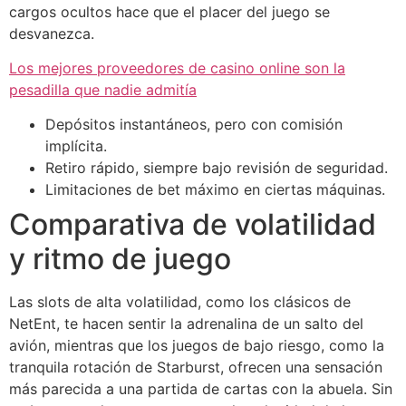
cargos ocultos hace que el placer del juego se
desvanezca.
Los mejores proveedores de casino online son la
pesadilla que nadie admitía
Depósitos instantáneos, pero con comisión
implícita.
Retiro rápido, siempre bajo revisión de seguridad.
Limitaciones de bet máximo en ciertas máquinas.
Comparativa de volatilidad
y ritmo de juego
Las slots de alta volatilidad, como los clásicos de
NetEnt, te hacen sentir la adrenalina de un salto del
avión, mientras que los juegos de bajo riesgo, como la
tranquila rotación de Starburst, ofrecen una sensación
más parecida a una partida de cartas con la abuela. Sin