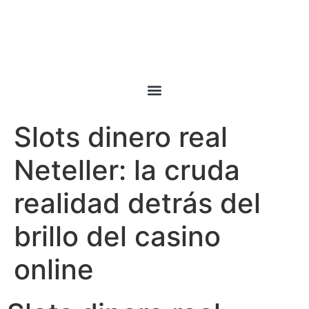
Slots dinero real
Neteller: la cruda
realidad detrás del
brillo del casino
online