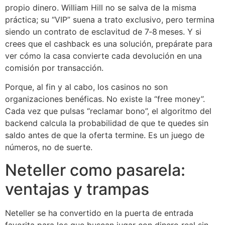
propio dinero. William Hill no se salva de la misma
práctica; su “VIP” suena a trato exclusivo, pero termina
siendo un contrato de esclavitud de 7‑8 meses. Y si
crees que el cashback es una solución, prepárate para
ver cómo la casa convierte cada devolución en una
comisión por transacción.
Porque, al fin y al cabo, los casinos no son
organizaciones benéficas. No existe la “free money”.
Cada vez que pulsas “reclamar bono”, el algoritmo del
backend calcula la probabilidad de que te quedes sin
saldo antes de que la oferta termine. Es un juego de
números, no de suerte.
Neteller como pasarela:
ventajas y trampas
Neteller se ha convertido en la puerta de entrada
favorita para los que buscan jugar con dinero real sin