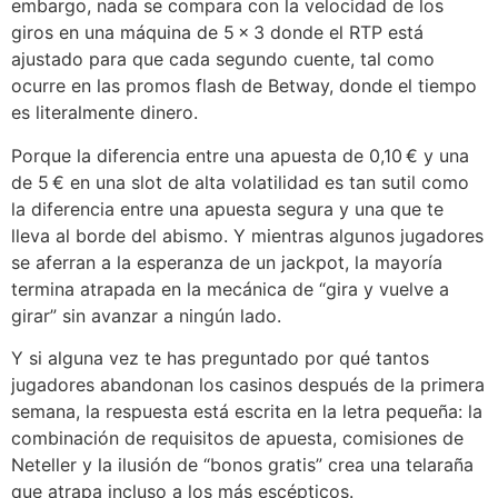
embargo, nada se compara con la velocidad de los
giros en una máquina de 5 × 3 donde el RTP está
ajustado para que cada segundo cuente, tal como
ocurre en las promos flash de Betway, donde el tiempo
es literalmente dinero.
Porque la diferencia entre una apuesta de 0,10 € y una
de 5 € en una slot de alta volatilidad es tan sutil como
la diferencia entre una apuesta segura y una que te
lleva al borde del abismo. Y mientras algunos jugadores
se aferran a la esperanza de un jackpot, la mayoría
termina atrapada en la mecánica de “gira y vuelve a
girar” sin avanzar a ningún lado.
Y si alguna vez te has preguntado por qué tantos
jugadores abandonan los casinos después de la primera
semana, la respuesta está escrita en la letra pequeña: la
combinación de requisitos de apuesta, comisiones de
Neteller y la ilusión de “bonos gratis” crea una telaraña
que atrapa incluso a los más escépticos.