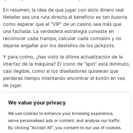
En resumen, la idea de que jugar con slots dinero real
Neteller sea una ruta directa al beneficio es tan ilusoria
como esperar que el “VIP” de un casino sea más que
una fachada. La verdadera estrategia consiste en
reconocer cada trampa, calcular cada comisión y no
dejarse engañar por los destellos de los jackpots.
Y para colmo, ¿has visto la última actualización de la
interfaz de la máquina? El icono de “spin” está diminuto,
casi ilegible, como si los diseñadores quisieran que
perderas tiempo intentando encontrar el botón en vez
de jugar.
We value your privacy
We use cookies to enhance your browsing experience,
serve personalised ads or content, and analyse our traffic.
By clicking "Accept All", you consent to our use of cookies.
© Copyright 2026. Todos los derechos reservados.