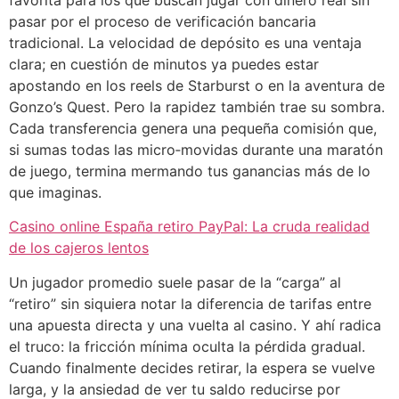
pasar por el proceso de verificación bancaria
tradicional. La velocidad de depósito es una ventaja
clara; en cuestión de minutos ya puedes estar
apostando en los reels de Starburst o en la aventura de
Gonzo’s Quest. Pero la rapidez también trae su sombra.
Cada transferencia genera una pequeña comisión que,
si sumas todas las micro‑movidas durante una maratón
de juego, termina mermando tus ganancias más de lo
que imaginas.
Casino online España retiro PayPal: La cruda realidad
de los cajeros lentos
Un jugador promedio suele pasar de la “carga” al
“retiro” sin siquiera notar la diferencia de tarifas entre
una apuesta directa y una vuelta al casino. Y ahí radica
el truco: la fricción mínima oculta la pérdida gradual.
Cuando finalmente decides retirar, la espera se vuelve
larga, y la ansiedad de ver tu saldo reducirse por