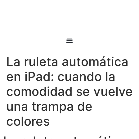
La ruleta automática
en iPad: cuando la
comodidad se vuelve
una trampa de
colores