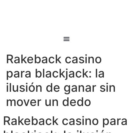
Rakeback casino
para blackjack: la
ilusión de ganar sin
mover un dedo
Rakeback casino para