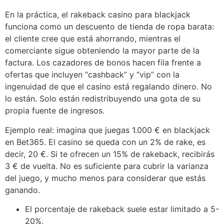
En la práctica, el rakeback casino para blackjack
funciona como un descuento de tienda de ropa barata:
el cliente cree que está ahorrando, mientras el
comerciante sigue obteniendo la mayor parte de la
factura. Los cazadores de bonos hacen fila frente a
ofertas que incluyen “cashback” y “vip” con la
ingenuidad de que el casino está regalando dinero. No
lo están. Solo están redistribuyendo una gota de su
propia fuente de ingresos.
Ejemplo real: imagina que juegas 1.000 € en blackjack
en Bet365. El casino se queda con un 2% de rake, es
decir, 20 €. Si te ofrecen un 15% de rakeback, recibirás
3 € de vuelta. No es suficiente para cubrir la varianza
del juego, y mucho menos para considerar que estás
ganando.
El porcentaje de rakeback suele estar limitado a 5-
20%.