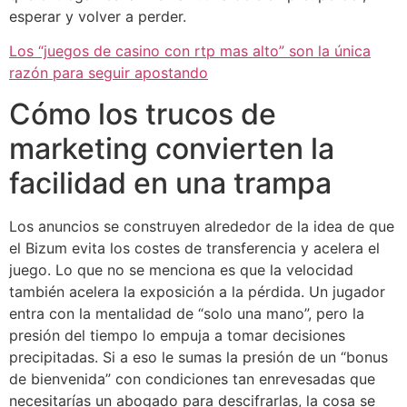
esperar y volver a perder.
Los “juegos de casino con rtp mas alto” son la única
razón para seguir apostando
Cómo los trucos de
marketing convierten la
facilidad en una trampa
Los anuncios se construyen alrededor de la idea de que
el Bizum evita los costes de transferencia y acelera el
juego. Lo que no se menciona es que la velocidad
también acelera la exposición a la pérdida. Un jugador
entra con la mentalidad de “solo una mano”, pero la
presión del tiempo lo empuja a tomar decisiones
precipitadas. Si a eso le sumas la presión de un “bonus
de bienvenida” con condiciones tan enrevesadas que
necesitarías un abogado para descifrarlas, la cosa se