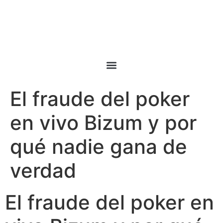
El fraude del poker
en vivo Bizum y por
qué nadie gana de
verdad
El fraude del poker en