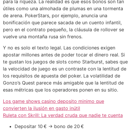
para la riqueza. La realidad es que esos bonos son tan
útiles como una almohada de plumas en una tormenta
de arena. PokerStars, por ejemplo, anuncia una
bonificación que parece sacada de un cuento infantil,
pero en el contrato pequeño, la cláusula de rollover se
vuelve una montaña rusa sin frenos.
Y no es solo el texto legal. Las condiciones exigen
apostar millones antes de poder tocar el dinero real. Si
te gustan los juegos de slots como Starburst, sabes que
la velocidad de juego es un contraste con la lentitud de
los requisitos de apuesta del poker. La volatilidad de
Gonzo’s Quest parece más amigable que la lentitud de
esas métricas que los operadores ponen en su sitio.
Los game shows casino deposito minimo que
convierten la ilusión en gasto inútil
Ruleta con Skrill: La verdad cruda que nadie te cuenta
Depositar 10 € → bono de 20 €