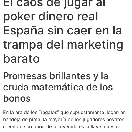
El caos de jugar al
poker dinero real
España sin caer en la
trampa del marketing
barato
Promesas brillantes y la
cruda matemática de los
bonos
En la era de los “regalos” que supuestamente llegan en
bandeja de plata, la mayoría de los jugadores novatos
creen que un bono de bienvenida es la llave maestra