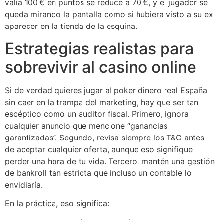
valía 100 € en puntos se reduce a 70 €, y el jugador se
queda mirando la pantalla como si hubiera visto a su ex
aparecer en la tienda de la esquina.
Estrategias realistas para
sobrevivir al casino online
Si de verdad quieres jugar al poker dinero real España
sin caer en la trampa del marketing, hay que ser tan
escéptico como un auditor fiscal. Primero, ignora
cualquier anuncio que mencione “ganancias
garantizadas”. Segundo, revisa siempre los T&C antes
de aceptar cualquier oferta, aunque eso signifique
perder una hora de tu vida. Tercero, mantén una gestión
de bankroll tan estricta que incluso un contable lo
envidiaría.
En la práctica, eso significa: