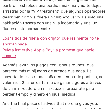
bankroll. Establece una pérdida máxima y no te dejes
arrastrar por la “VIP treatment” que algunos operadores
describen como si fuera un club exclusivo. Es solo una
habitación trasera con una silla incómoda y una luz
fluorescente parpadeante.
Los “sitios de ruleta con cripto” que realmente no te
ahorran nada
Ruleta inmersiva Apple Pay: la promesa que nadie
cumple
Además, evita los juegos con “bonus rounds” que
parecen más minijuegos de arcade que nada. La
mayoría de esas rondas añaden tiempo de pantalla, no
valor real. Si la única forma de ganar algo es a través
de un mini-dado o un mini-puzzle, prepárate para
perder tiempo y dinero en igual medida.
And the final piece of advice that no one gives you: