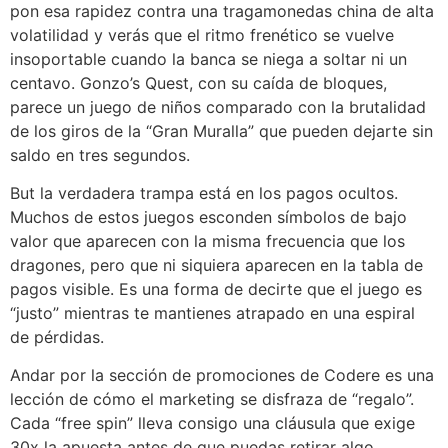
pon esa rapidez contra una tragamonedas china de alta
volatilidad y verás que el ritmo frenético se vuelve
insoportable cuando la banca se niega a soltar ni un
centavo. Gonzo’s Quest, con su caída de bloques,
parece un juego de niños comparado con la brutalidad
de los giros de la “Gran Muralla” que pueden dejarte sin
saldo en tres segundos.
But la verdadera trampa está en los pagos ocultos.
Muchos de estos juegos esconden símbolos de bajo
valor que aparecen con la misma frecuencia que los
dragones, pero que ni siquiera aparecen en la tabla de
pagos visible. Es una forma de decirte que el juego es
“justo” mientras te mantienes atrapado en una espiral
de pérdidas.
Andar por la sección de promociones de Codere es una
lección de cómo el marketing se disfraza de “regalo”.
Cada “free spin” lleva consigo una cláusula que exige
30x la apuesta antes de que puedas retirar algo.