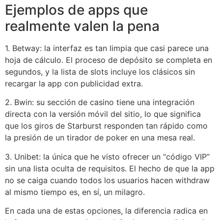
Ejemplos de apps que
realmente valen la pena
1. Betway: la interfaz es tan limpia que casi parece una
hoja de cálculo. El proceso de depósito se completa en
segundos, y la lista de slots incluye los clásicos sin
recargar la app con publicidad extra.
2. Bwin: su sección de casino tiene una integración
directa con la versión móvil del sitio, lo que significa
que los giros de Starburst responden tan rápido como
la presión de un tirador de poker en una mesa real.
3. Unibet: la única que he visto ofrecer un “código VIP”
sin una lista oculta de requisitos. El hecho de que la app
no se caiga cuando todos los usuarios hacen withdraw
al mismo tiempo es, en sí, un milagro.
En cada una de estas opciones, la diferencia radica en