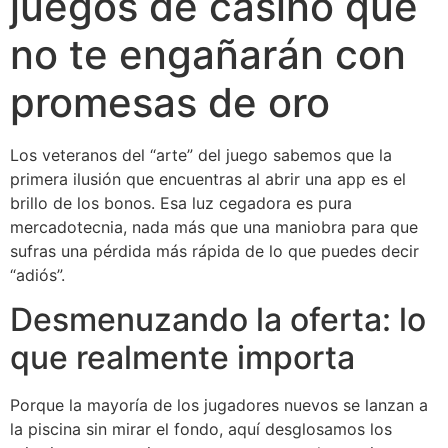
juegos de casino que
no te engañarán con
promesas de oro
Los veteranos del “arte” del juego sabemos que la
primera ilusión que encuentras al abrir una app es el
brillo de los bonos. Esa luz cegadora es pura
mercadotecnia, nada más que una maniobra para que
sufras una pérdida más rápida de lo que puedes decir
“adiós”.
Desmenuzando la oferta: lo
que realmente importa
Porque la mayoría de los jugadores nuevos se lanzan a
la piscina sin mirar el fondo, aquí desglosamos los