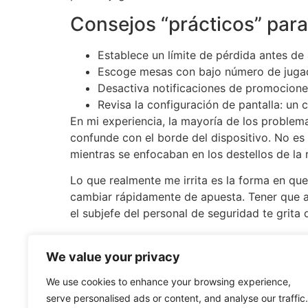
Consejos “prácticos” para
Establece un límite de pérdida antes de 
Escoge mesas con bajo número de jugado
Desactiva notificaciones de promociones
Revisa la configuración de pantalla: un 
En mi experiencia, la mayoría de los problema
confunde con el borde del dispositivo. No es
mientras se enfocaban en los destellos de la r
Lo que realmente me irrita es la forma en que
cambiar rápidamente de apuesta. Tener que ab
el subjefe del personal de seguridad te grita 
Plinko casino con visa: la cruda realidad detrá
We value your privacy
Y si lo último que esperas cuando intentas cer
microscopios puedan leerla, pues simplemen
We use cookies to enhance your browsing experience,
serve personalised ads or content, and analyse our traffic.