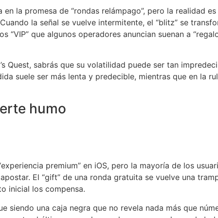
dica en la promesa de “rondas relámpago”, pero la realidad 
 Cuando la señal se vuelve intermitente, el “blitz” se trans
os “VIP” que algunos operadores anuncian suenan a “regalo
s Quest, sabrás que su volatilidad puede ser tan impredeci
rdida suele ser más lenta y predecible, mientras que en la r
derte humo
 “experiencia premium” en iOS, pero la mayoría de los usu
apostar. El “gift” de una ronda gratuita se vuelve una tramp
to inicial los compensa.
igue siendo una caja negra que no revela nada más que númer