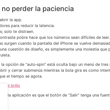
 no perder la paciencia
abrir la app.
res para reducir la latencia.
; solo te distraen.
contraste pobre hace que los números sean difíciles de leer.
s surgen cuando la pantalla del iPhone se vuelve demasiado
 una cuestión de diseño, es simplemente una molestia que 
uleta.
 la opción de “auto‑spin” está oculta bajo un menú de tres 
rir y cerrar submenús mientras la bola gira es como intent
que el tiempo se agota.
s del brillo
rar la aplicación es que el botón de “Salir” tenga una fuent
te…