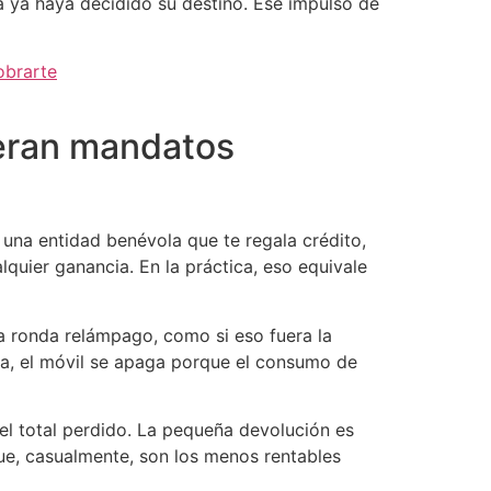
a ya haya decidido su destino. Ese impulso de
obrarte
ueran mandatos
 una entidad benévola que te regala crédito,
lquier ganancia. En la práctica, eso equivale
ada ronda relámpago, como si eso fuera la
lla, el móvil se apaga porque el consumo de
el total perdido. La pequeña devolución es
que, casualmente, son los menos rentables