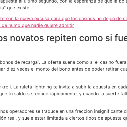
 apuesta al último segundo, con la esperanza de que la bol
ia” que existe.
h” son la nueva excusa para que los casinos no dejen de c
o de humo que nadie quiere admitir
os novatos repiten como si f
“bonos de recarga”. La oferta suena como si el casino fuera
ugar diez veces el monto del bono antes de poder retirar cua
kroll. La ruleta lightning te invita a subir la apuesta en c
 que tu saldo se reduce rápidamente, y cuando la suerte fa
os operadores se traduce en una fracción insignificante d
n real, y suele estar limitada a ciertos tipos de apuesta 