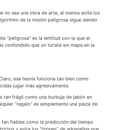
e no sea una obra de arte, al menos evita los
lgoritmo de la misión peligrosa sigue siendo
e “peligrosa” es la lentitud con la que el
más confundido que un turista sin mapa en la
laro, esa teoría funciona tan bien como
ecidas jugar más agresivamente.
 es tan frágil como una burbuja de jabón en
alquier “regalo” es simplemente una pieza de
 tan fiables como la predicción del tiempo
rictos y evita los “tirones” de adrenalina que