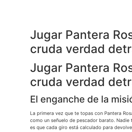
Jugar Pantera Rosa
cruda verdad detrá
Jugar Pantera Rosa
cruda verdad detrá
El enganche de la misi
La primera vez que te topas con Pantera Rosa
como un señuelo de pescador barato. Nadie te
es que cada giro está calculado para devolver