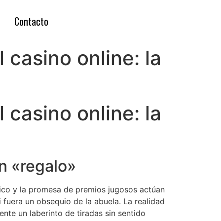
Contacto
 casino online: la
 casino online: la
un «regalo»
áfico y la promesa de premios jugosos actúan
 fuera un obsequio de la abuela. La realidad
nte un laberinto de tiradas sin sentido