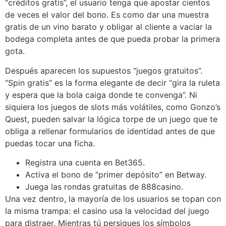
“créditos gratis”, el usuario tenga que apostar cientos
de veces el valor del bono. Es como dar una muestra
gratis de un vino barato y obligar al cliente a vaciar la
bodega completa antes de que pueda probar la primera
gota.
Después aparecen los supuestos “juegos gratuitos”.
“Spin gratis” es la forma elegante de decir “gira la ruleta
y espera que la bola caiga donde te convenga”. Ni
siquiera los juegos de slots más volátiles, como Gonzo’s
Quest, pueden salvar la lógica torpe de un juego que te
obliga a rellenar formularios de identidad antes de que
puedas tocar una ficha.
Registra una cuenta en Bet365.
Activa el bono de “primer depósito” en Betway.
Juega las rondas gratuitas de 888casino.
Una vez dentro, la mayoría de los usuarios se topan con
la misma trampa: el casino usa la velocidad del juego
para distraer. Mientras tú persigues los símbolos