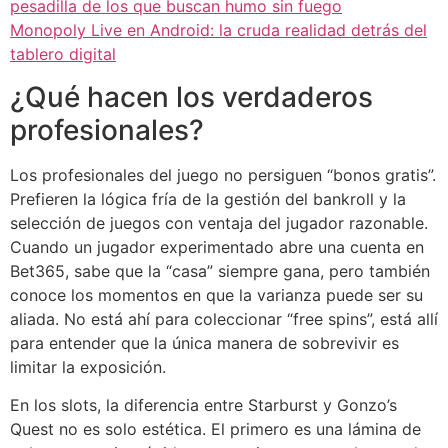
pesadilla de los que buscan humo sin fuego
Monopoly Live en Android: la cruda realidad detrás del
tablero digital
¿Qué hacen los verdaderos
profesionales?
Los profesionales del juego no persiguen “bonos gratis”.
Prefieren la lógica fría de la gestión del bankroll y la
selección de juegos con ventaja del jugador razonable.
Cuando un jugador experimentado abre una cuenta en
Bet365, sabe que la “casa” siempre gana, pero también
conoce los momentos en que la varianza puede ser su
aliada. No está ahí para coleccionar “free spins”, está allí
para entender que la única manera de sobrevivir es
limitar la exposición.
En los slots, la diferencia entre Starburst y Gonzo’s
Quest no es solo estética. El primero es una lámina de