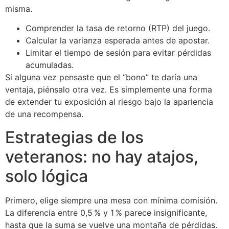
misma.
Comprender la tasa de retorno (RTP) del juego.
Calcular la varianza esperada antes de apostar.
Limitar el tiempo de sesión para evitar pérdidas
acumuladas.
Si alguna vez pensaste que el “bono” te daría una
ventaja, piénsalo otra vez. Es simplemente una forma
de extender tu exposición al riesgo bajo la apariencia
de una recompensa.
Estrategias de los
veteranos: no hay atajos,
solo lógica
Primero, elige siempre una mesa con mínima comisión.
La diferencia entre 0,5 % y 1 % parece insignificante,
hasta que la suma se vuelve una montaña de pérdidas.