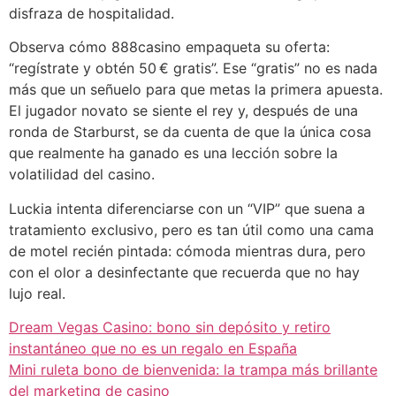
disfraza de hospitalidad.
Observa cómo 888casino empaqueta su oferta:
“regístrate y obtén 50 € gratis”. Ese “gratis” no es nada
más que un señuelo para que metas la primera apuesta.
El jugador novato se siente el rey y, después de una
ronda de Starburst, se da cuenta de que la única cosa
que realmente ha ganado es una lección sobre la
volatilidad del casino.
Luckia intenta diferenciarse con un “VIP” que suena a
tratamiento exclusivo, pero es tan útil como una cama
de motel recién pintada: cómoda mientras dura, pero
con el olor a desinfectante que recuerda que no hay
lujo real.
Dream Vegas Casino: bono sin depósito y retiro
instantáneo que no es un regalo en España
Mini ruleta bono de bienvenida: la trampa más brillante
del marketing de casino