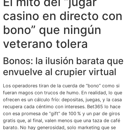
El mito del “jugar
casino en directo con
bono” que ningún
veterano tolera
Bonos: la ilusión barata que
envuelve al crupier virtual
Los operadores tiran de la cuerda de “bono” como si
fueran magos con trucos de humo. En realidad, lo que
ofrecen es un cálculo frío: depositas, juegas, y la casa
recupera cada céntimo con intereses. Bet365 lo hace
con esa promesa de “gift” de 100 % y un par de giros
gratis que, al final, valen menos que una taza de café
barato. No hay generosidad, solo marketing que se