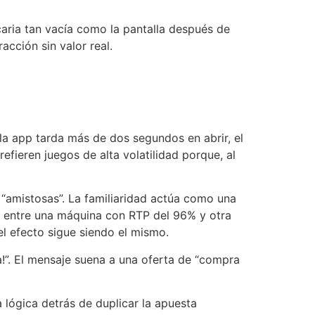
caria tan vacía como la pantalla después de
acción sin valor real.
 la app tarda más de dos segundos en abrir, el
efieren juegos de alta volatilidad porque, al
“amistosas”. La familiaridad actúa como una
cia entre una máquina con RTP del 96% y otra
el efecto sigue siendo el mismo.
!”. El mensaje suena a una oferta de “compra
 lógica detrás de duplicar la apuesta