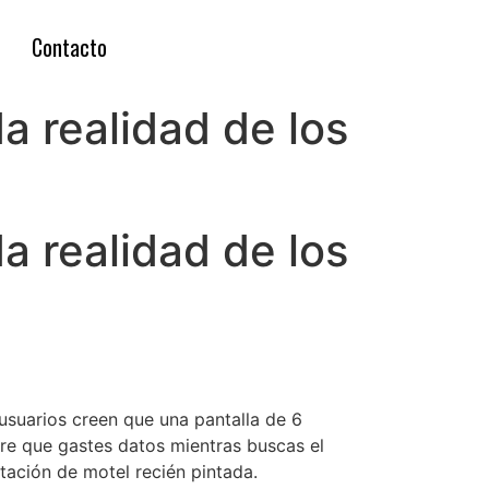
Contacto
da realidad de los
da realidad de los
 usuarios creen que una pantalla de 6
ere que gastes datos mientras buscas el
itación de motel recién pintada.