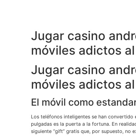
Jugar casino andro
móviles adictos al 
Jugar casino andro
móviles adictos al 
El móvil como estanda
Los teléfonos inteligentes se han convertido e
pulgadas es la puerta a la fortuna. En realid
siguiente “gift” gratis que, por supuesto, no 