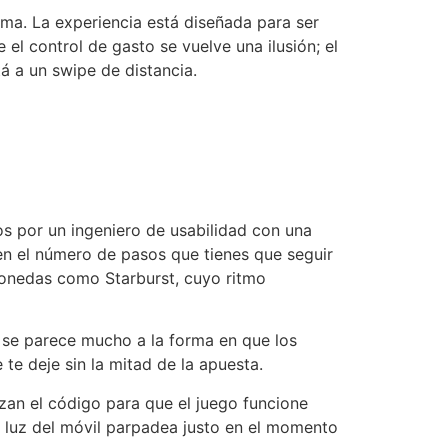
ma. La experiencia está diseñada para ser
 el control de gasto se vuelve una ilusión; el
tá a un swipe de distancia.
s por un ingeniero de usabilidad con una
 en el número de pasos que tienes que seguir
monedas como Starburst, cuyo ritmo
a” se parece mucho a la forma en que los
te deje sin la mitad de la apuesta.
zan el código para que el juego funcione
a luz del móvil parpadea justo en el momento