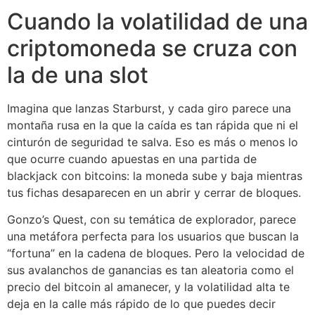
Cuando la volatilidad de una
criptomoneda se cruza con
la de una slot
Imagina que lanzas Starburst, y cada giro parece una
montaña rusa en la que la caída es tan rápida que ni el
cinturón de seguridad te salva. Eso es más o menos lo
que ocurre cuando apuestas en una partida de
blackjack con bitcoins: la moneda sube y baja mientras
tus fichas desaparecen en un abrir y cerrar de bloques.
Gonzo’s Quest, con su temática de explorador, parece
una metáfora perfecta para los usuarios que buscan la
“fortuna” en la cadena de bloques. Pero la velocidad de
sus avalanchos de ganancias es tan aleatoria como el
precio del bitcoin al amanecer, y la volatilidad alta te
deja en la calle más rápido de lo que puedes decir