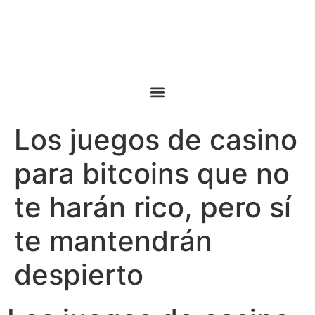
Los juegos de casino
para bitcoins que no
te harán rico, pero sí
te mantendrán
despierto