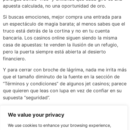
apuesta calculada, no una oportunidad de oro.
Si buscas emociones, mejor compra una entrada para
un espectáculo de magia barata; al menos sabes que el
truco está detrás de la cortina y no en tu cuenta
bancaria. Los casinos online siguen siendo la misma
casa de apuestas: te venden la ilusión de un refugio,
pero la puerta siempre está abierta al desierto
financiero.
Y para cerrar con broche de lágrima, nada me irrita más
que el tamaño diminuto de la fuente en la sección de
“Términos y condiciones” de algunos jet casinos; parece
que quieren que leas con lupa en vez de confiar en su
supuesta “seguridad”.
We value your privacy
We use cookies to enhance your browsing experience,