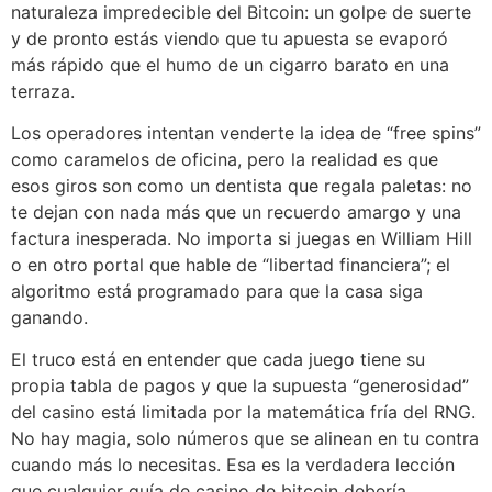
naturaleza impredecible del Bitcoin: un golpe de suerte
y de pronto estás viendo que tu apuesta se evaporó
más rápido que el humo de un cigarro barato en una
terraza.
Los operadores intentan venderte la idea de “free spins”
como caramelos de oficina, pero la realidad es que
esos giros son como un dentista que regala paletas: no
te dejan con nada más que un recuerdo amargo y una
factura inesperada. No importa si juegas en William Hill
o en otro portal que hable de “libertad financiera”; el
algoritmo está programado para que la casa siga
ganando.
El truco está en entender que cada juego tiene su
propia tabla de pagos y que la supuesta “generosidad”
del casino está limitada por la matemática fría del RNG.
No hay magia, solo números que se alinean en tu contra
cuando más lo necesitas. Esa es la verdadera lección
que cualquier guía de casino de bitcoin debería