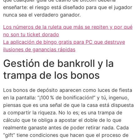
enseñarte: el riesgo está diseñado para que el jugador
nunca sea el verdadero ganador.
Los números de la ruleta que más se repiten y por qué
no son tu ticket dorado
La aplicación de bingo gratis para PC que destruye
ilusiones de ganancias rápidas
Gestión de bankroll y la
trampa de los bonos
Los bonos de depósito aparecen como luces de fiesta
en la pantalla: “¡100 % de bonificación!” y tú, ingenuo,
piensas que es una señal de que la casa está dispuesta
a compartir la riqueza. No lo es; es una trampa de
cálculo que te obliga a apostar el doble de lo que
realmente ganaste antes de poder retirar nada. Cada
“gift” tiene condiciones que hacen que el proceso de