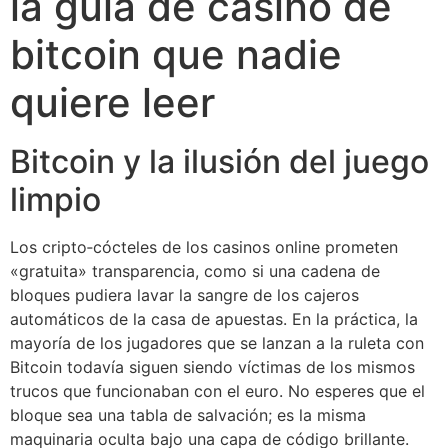
la guía de casino de
bitcoin que nadie
quiere leer
Bitcoin y la ilusión del juego
limpio
Los cripto‑cócteles de los casinos online prometen
«gratuita» transparencia, como si una cadena de
bloques pudiera lavar la sangre de los cajeros
automáticos de la casa de apuestas. En la práctica, la
mayoría de los jugadores que se lanzan a la ruleta con
Bitcoin todavía siguen siendo víctimas de los mismos
trucos que funcionaban con el euro. No esperes que el
bloque sea una tabla de salvación; es la misma
maquinaria oculta bajo una capa de código brillante.