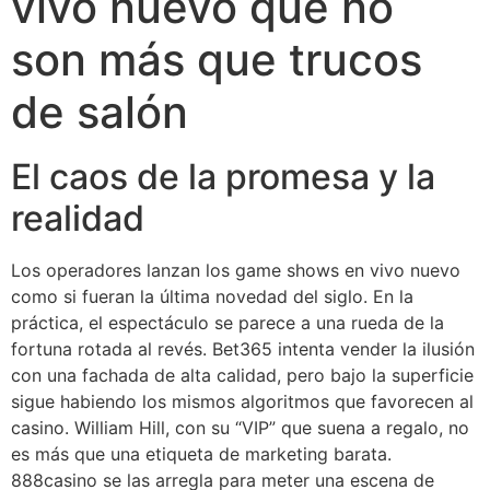
vivo nuevo que no
son más que trucos
de salón
El caos de la promesa y la
realidad
Los operadores lanzan los game shows en vivo nuevo
como si fueran la última novedad del siglo. En la
práctica, el espectáculo se parece a una rueda de la
fortuna rotada al revés. Bet365 intenta vender la ilusión
con una fachada de alta calidad, pero bajo la superficie
sigue habiendo los mismos algoritmos que favorecen al
casino. William Hill, con su “VIP” que suena a regalo, no
es más que una etiqueta de marketing barata.
888casino se las arregla para meter una escena de