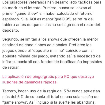
Los jugadores veteranos han desarrollado tácticas para
no morir en el intento. Primero, nunca se lanzan al
primer “game show” sin haber calculado el retorno
esperado. Si el ROI es menor que 0,95, se retira del
tablero antes de que el casino se haga con el resto del
depósito.
Segundo, se limitan a los shows que ofrecen la menor
cantidad de condiciones adicionales. Prefieren los
juegos donde el “deposito minimo” coincide con la
apuesta mínima del juego, evitando así la necesidad de
inflar su bankroll con fondos de bonificación imposibles
de retirar.
La aplicación de bingo gratis para PC que destruye
ilusiones de ganancias rápidas
Tercero, hacen uso de la regla del 5 %: nunca apuestan
más del 5 % de su bankroll total en una sola sesión de
“game shows”. Así, incluso si la suerte les abandona,