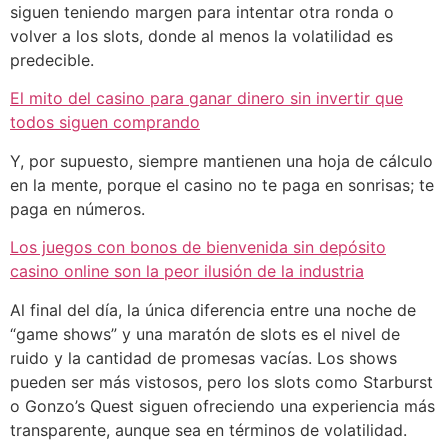
siguen teniendo margen para intentar otra ronda o
volver a los slots, donde al menos la volatilidad es
predecible.
El mito del casino para ganar dinero sin invertir que
todos siguen comprando
Y, por supuesto, siempre mantienen una hoja de cálculo
en la mente, porque el casino no te paga en sonrisas; te
paga en números.
Los juegos con bonos de bienvenida sin depósito
casino online son la peor ilusión de la industria
Al final del día, la única diferencia entre una noche de
“game shows” y una maratón de slots es el nivel de
ruido y la cantidad de promesas vacías. Los shows
pueden ser más vistosos, pero los slots como Starburst
o Gonzo’s Quest siguen ofreciendo una experiencia más
transparente, aunque sea en términos de volatilidad.