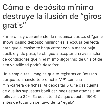
Cómo el depósito mínimo
destruye la ilusión de “giros
gratis”
Primero, hay que entender la mecánica básica: el “game
shows casino deposito minimo” es la excusa perfecta
para que el casino te haga entrar con la menor puja
posible y, de paso, te obligue a aceptar una avalancha
de condiciones que ni el mismo algoritmo de un slot de
alta volatilidad podría descifrar.
Un ejemplo real: imagina que te registras en Betsson
porque su anuncio te promete “VIP” con una
mini‑carrera de fichas. Al depositar 5 €, te das cuenta
de que las supuestas bonificaciones están atadas a un
rollover de 30×. Es decir, tendrás que apostar 150 €
antes de tocar un centavo de tu ‘regalo’.