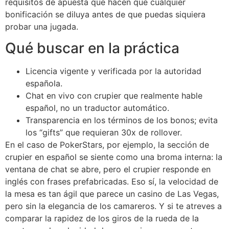
requisitos de apuesta que hacen que cualquier
bonificación se diluya antes de que puedas siquiera
probar una jugada.
Qué buscar en la práctica
Licencia vigente y verificada por la autoridad
española.
Chat en vivo con crupier que realmente hable
español, no un traductor automático.
Transparencia en los términos de los bonos; evita
los “gifts” que requieran 30x de rollover.
En el caso de PokerStars, por ejemplo, la sección de
crupier en español se siente como una broma interna: la
ventana de chat se abre, pero el crupier responde en
inglés con frases prefabricadas. Eso sí, la velocidad de
la mesa es tan ágil que parece un casino de Las Vegas,
pero sin la elegancia de los camareros. Y si te atreves a
comparar la rapidez de los giros de la rueda de la