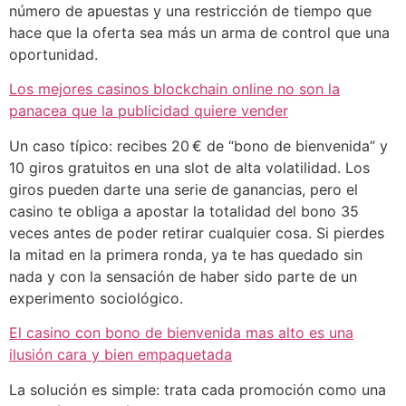
número de apuestas y una restricción de tiempo que
hace que la oferta sea más un arma de control que una
oportunidad.
Los mejores casinos blockchain online no son la
panacea que la publicidad quiere vender
Un caso típico: recibes 20 € de “bono de bienvenida” y
10 giros gratuitos en una slot de alta volatilidad. Los
giros pueden darte una serie de ganancias, pero el
casino te obliga a apostar la totalidad del bono 35
veces antes de poder retirar cualquier cosa. Si pierdes
la mitad en la primera ronda, ya te has quedado sin
nada y con la sensación de haber sido parte de un
experimento sociológico.
El casino con bono de bienvenida mas alto es una
ilusión cara y bien empaquetada
La solución es simple: trata cada promoción como una