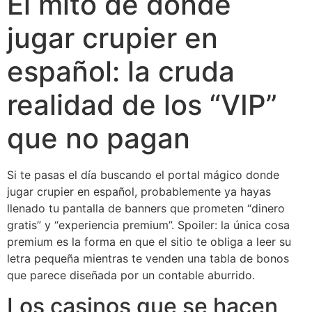
El mito de donde
jugar crupier en
español: la cruda
realidad de los “VIP”
que no pagan
Si te pasas el día buscando el portal mágico donde
jugar crupier en español, probablemente ya hayas
llenado tu pantalla de banners que prometen “dinero
gratis” y “experiencia premium”. Spoiler: la única cosa
premium es la forma en que el sitio te obliga a leer su
letra pequeña mientras te venden una tabla de bonos
que parece diseñada por un contable aburrido.
Los casinos que se hacen