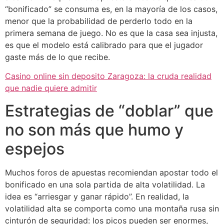
“bonificado” se consuma es, en la mayoría de los casos,
menor que la probabilidad de perderlo todo en la
primera semana de juego. No es que la casa sea injusta,
es que el modelo está calibrado para que el jugador
gaste más de lo que recibe.
Casino online sin deposito Zaragoza: la cruda realidad
que nadie quiere admitir
Estrategias de “doblar” que
no son más que humo y
espejos
Muchos foros de apuestas recomiendan apostar todo el
bonificado en una sola partida de alta volatilidad. La
idea es “arriesgar y ganar rápido”. En realidad, la
volatilidad alta se comporta como una montaña rusa sin
cinturón de seguridad: los picos pueden ser enormes,