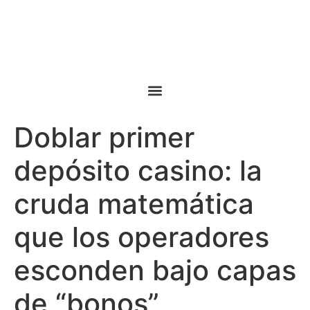
Doblar primer
depósito casino: la
cruda matemática
que los operadores
esconden bajo capas
de “bonos”