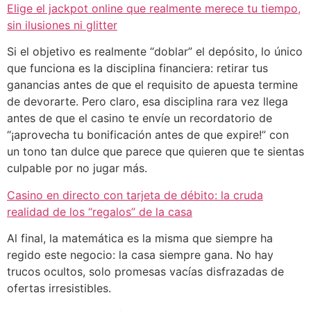
Elige el jackpot online que realmente merece tu tiempo,
sin ilusiones ni glitter
Si el objetivo es realmente “doblar” el depósito, lo único
que funciona es la disciplina financiera: retirar tus
ganancias antes de que el requisito de apuesta termine
de devorarte. Pero claro, esa disciplina rara vez llega
antes de que el casino te envíe un recordatorio de
“¡aprovecha tu bonificación antes de que expire!” con
un tono tan dulce que parece que quieren que te sientas
culpable por no jugar más.
Casino en directo con tarjeta de débito: la cruda
realidad de los “regalos” de la casa
Al final, la matemática es la misma que siempre ha
regido este negocio: la casa siempre gana. No hay
trucos ocultos, solo promesas vacías disfrazadas de
ofertas irresistibles.