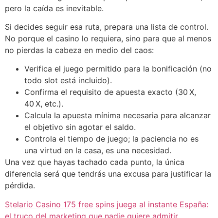
pero la caída es inevitable.
Si decides seguir esa ruta, prepara una lista de control.
No porque el casino lo requiera, sino para que al menos
no pierdas la cabeza en medio del caos:
Verifica el juego permitido para la bonificación (no
todo slot está incluido).
Confirma el requisito de apuesta exacto (30 X,
40 X, etc.).
Calcula la apuesta mínima necesaria para alcanzar
el objetivo sin agotar el saldo.
Controla el tiempo de juego; la paciencia no es
una virtud en la casa, es una necesidad.
Una vez que hayas tachado cada punto, la única
diferencia será que tendrás una excusa para justificar la
pérdida.
Stelario Casino 175 free spins juega al instante España:
el truco del marketing que nadie quiere admitir