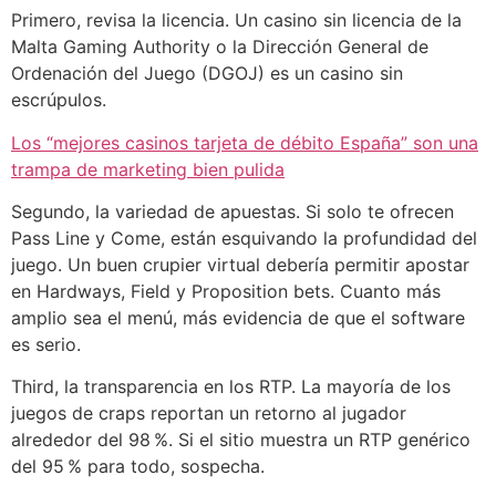
Primero, revisa la licencia. Un casino sin licencia de la
Malta Gaming Authority o la Dirección General de
Ordenación del Juego (DGOJ) es un casino sin
escrúpulos.
Los “mejores casinos tarjeta de débito España” son una
trampa de marketing bien pulida
Segundo, la variedad de apuestas. Si solo te ofrecen
Pass Line y Come, están esquivando la profundidad del
juego. Un buen crupier virtual debería permitir apostar
en Hardways, Field y Proposition bets. Cuanto más
amplio sea el menú, más evidencia de que el software
es serio.
Third, la transparencia en los RTP. La mayoría de los
juegos de craps reportan un retorno al jugador
alrededor del 98 %. Si el sitio muestra un RTP genérico
del 95 % para todo, sospecha.