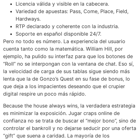
Licencia válida y visible en la cabecera.
Variedad de apuestas: Pass, Come, Place, Field,
Hardways.
RTP declarado y coherente con la industria.
Soporte en español disponible 24/7.
Pero no todo es número. La experiencia del usuario
cuenta tanto como la matemática. William Hill, por
ejemplo, ha pulido su interfaz para que los botones de
“Roll” no se interpongan con la ventana de chat. Eso sí,
la velocidad de carga de sus tablas sigue siendo más
lenta que la de Gonzo’s Quest en su fase de bonus, lo
que deja a los impacientes deseando que el crupier
digital respire un poco más rápido.
Because the house always wins, la verdadera estrategia
es minimizar la exposición. Jugar craps online de
confianza no se trata de buscar el “mejor bono”, sino de
controlar el bankroll y no dejarse seducir por una oferta
“gift” que suena a caridad. La mayoría de los