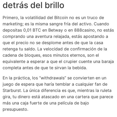
detrás del brillo
Primero, la volatilidad del Bitcoin no es un truco de
marketing; es la misma sangre fría del activo. Cuando
depositas 0,01 BTC en Betway o en 888casino, no estás
comprando una aventura relajada, estás apostando a
que el precio no se desplome antes de que la casa
retenga tu saldo. La velocidad de confirmación de la
cadena de bloques, esos minutos eternos, son el
equivalente a esperar a que el crupier cuente una baraja
completa antes de que te sirvan la bebida.
En la práctica, los “withdrawals” se convierten en un
juego de espera que haría temblar a cualquier fan de
Starburst. La única diferencia es que, mientras la ruleta
gira, tu dinero está atascado en una cartera que parece
más una caja fuerte de una película de bajo
presupuesto.