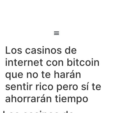
Los casinos de
internet con bitcoin
que no te harán
sentir rico pero sí te
ahorrarán tiempo