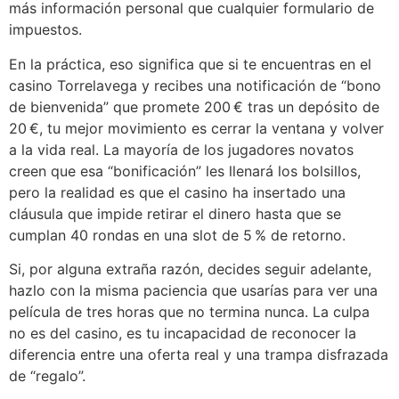
más información personal que cualquier formulario de
impuestos.
En la práctica, eso significa que si te encuentras en el
casino Torrelavega y recibes una notificación de “bono
de bienvenida” que promete 200 € tras un depósito de
20 €, tu mejor movimiento es cerrar la ventana y volver
a la vida real. La mayoría de los jugadores novatos
creen que esa “bonificación” les llenará los bolsillos,
pero la realidad es que el casino ha insertado una
cláusula que impide retirar el dinero hasta que se
cumplan 40 rondas en una slot de 5 % de retorno.
Si, por alguna extraña razón, decides seguir adelante,
hazlo con la misma paciencia que usarías para ver una
película de tres horas que no termina nunca. La culpa
no es del casino, es tu incapacidad de reconocer la
diferencia entre una oferta real y una trampa disfrazada
de “regalo”.