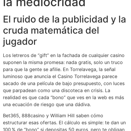
la mediocridad
El ruido de la publicidad y la
cruda matemática del
jugador
Los letreros de “gift” en la fachada de cualquier casino
suponen la misma promesa: nada gratis, solo un truco
para que la gente se afilie. En Torrelavega, la señal
luminoso que anuncia el Casino Torrelavega parece
sacado de una película de bajo presupuesto, con luces
que parpadean como una discoteca en crisis. La
realidad es que cada “bono” que ves en la web es más
una ecuación de riesgo que una dádiva.
Bet365, 888casino y William Hill saben cómo
estructurar esas ofertas. El cálculo es simple: te dan un
100 % de “bono” si depositas 50 euros, pero te obligan