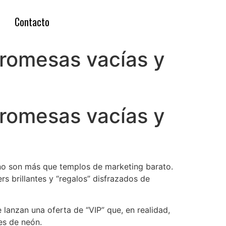
Contacto
promesas vacías y
promesas vacías y
s no son más que templos de marketing barato.
s brillantes y “regalos” disfrazados de
 lanzan una oferta de “VIP” que, en realidad,
es de neón.