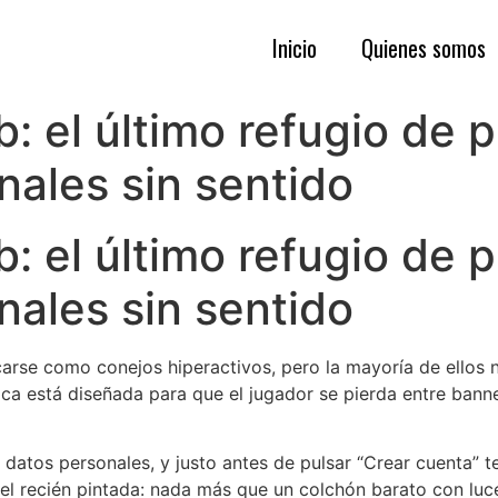
Inicio
Quienes somos
: el último refugio de 
ales sin sentido
: el último refugio de 
ales sin sentido
licarse como conejos hiperactivos, pero la mayoría de ello
ca está diseñada para que el jugador se pierda entre banner
 datos personales, y justo antes de pulsar “Crear cuenta” te
otel recién pintada: nada más que un colchón barato con luc