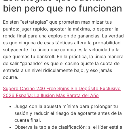
bien pero que no funcionan
Existen “estrategias” que prometen maximizar tus
puntos: jugar rápido, apostar la máxima, o esperar la
ronda final para una explosión de ganancias. La verdad
es que ninguna de esas tácticas altera la probabilidad
subyacente. Lo único que cambia es la velocidad a la
que quemas tu bankroll. En la práctica, la única manera
de salir “ganando” es que el casino ajuste la cuota de
entrada a un nivel ridículamente bajo, y eso jamás
ocurre.
Superb Casino 240 Free Spins Sin Depósito Exclusivo
2026 España: La Ilusión Más Barata del Año
Juega con la apuesta mínima para prolongar tu
sesión y reducir el riesgo de agotarte antes de la
cuenta final.
Observa la tabla de clasificación: si el líder está a