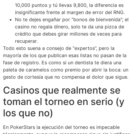
10,000 puntos y tú llevas 9,800, la diferencia es
insignificante frente al margen de error del RNG.
No te dejes engañar por “bonos de bienvenida”; el
casino no regala dinero, solo te da una pizca de
crédito que debes girar millones de veces para
recuperar.
Todo esto suena a consejo de “expertos”, pero la
mayoría de los que publican esas listas no pasan de la
fase de registro. Es como si un dentista te diera una
paleta de caramelos como premio por abrir la boca: un
gesto de cortesía que no compensa el dolor que sigue.
Casinos que realmente se
toman el torneo en serio (y
los que no)
En PokerStars la ejecución del torneo es impecable