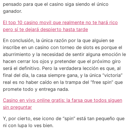
pensado para que el casino siga siendo el único
ganador.
El top 10 casino movil que realmente no te hará rico
pero sí te dejará despierto hasta tarde
En conclusión, la única razón por la que alguien se
inscribe en un casino con torneo de slots es porque el
aburrimiento y la necesidad de sentir alguna emoción le
hacen cerrar los ojos y pretender que el próximo giro
será el definitivo. Pero la verdadera lección es que, al
final del día, la casa siempre gana, y la única “victoria”
real es no haber caído en la trampa del “free spin” que
promete todo y entrega nada.
Casino en vivo online gratis: la farsa que todos siguen
sin preguntar
Y, por cierto, ese icono de “spin” está tan pequeño que
ni con lupa lo ves bien.