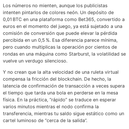
Los números no mienten, aunque los publicistas
intenten pintarlos de colores neón. Un depósito de
0,01 BTC en una plataforma como Bet365, convertido a
euros en el momento del juego, ya está sujetado a una
comisión de conversión que puede elevar la pérdida
percibida en un 0,5 %. Esa diferencia parece mínima,
pero cuando multiplicas la operación por cientos de
rondas en una máquina como Starburst, la volatilidad se
vuelve un verdugo silencioso.
Y no crean que la alta velocidad de una ruleta virtual
compensa la fricción del blockchain. De hecho, la
latencia de confirmación de transacción a veces supera
el tiempo que tarda una bola en perderse en la mesa
física. En la práctica, “rápido” se traduce en esperar
varios minutos mientras el nodo confirma la
transferencia, mientras tu saldo sigue estático como un
cartel luminoso de “cerca de la salida”.