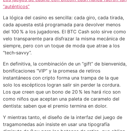
“auténticos”
La lógica del casino es sencilla: cada giro, cada tirada,
cada apuesta está programada para devolver menos
del 100 % a los jugadores. El BTC Cash solo sirve como
velo transparente para disfrazar la misma mecánica de
siempre, pero con un toque de moda que atrae a los
“tech‑savvy”.
En definitiva, la combinación de un “gift” de bienvenida,
bonificaciones “VIP” y la promesa de retiros
instantáneos con cripto forma una trampa de la que
solo los escépticos logran salir sin perder la cordura.
Los que creen que un bono de 20 % les hará rico son
como niños que aceptan una paleta de caramelo del
dentista: saben que el premio termina en dolor.
Y mientras tanto, el diseño de la interfaz del juego de
tragamonedas aún insiste en usar una tipografía