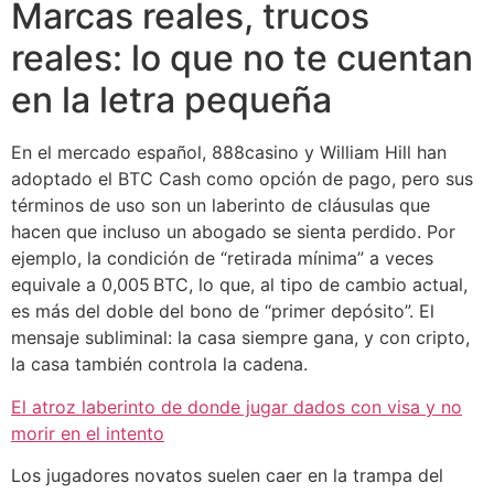
Marcas reales, trucos
reales: lo que no te cuentan
en la letra pequeña
En el mercado español, 888casino y William Hill han
adoptado el BTC Cash como opción de pago, pero sus
términos de uso son un laberinto de cláusulas que
hacen que incluso un abogado se sienta perdido. Por
ejemplo, la condición de “retirada mínima” a veces
equivale a 0,005 BTC, lo que, al tipo de cambio actual,
es más del doble del bono de “primer depósito”. El
mensaje subliminal: la casa siempre gana, y con cripto,
la casa también controla la cadena.
El atroz laberinto de donde jugar dados con visa y no
morir en el intento
Los jugadores novatos suelen caer en la trampa del