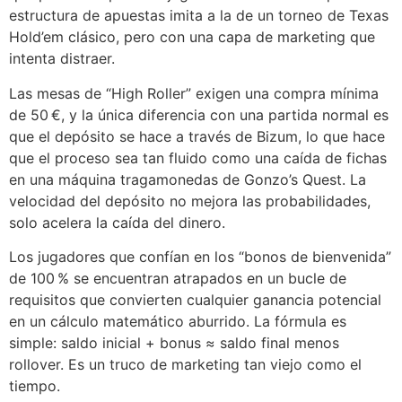
estructura de apuestas imita a la de un torneo de Texas
Hold’em clásico, pero con una capa de marketing que
intenta distraer.
Las mesas de “High Roller” exigen una compra mínima
de 50 €, y la única diferencia con una partida normal es
que el depósito se hace a través de Bizum, lo que hace
que el proceso sea tan fluido como una caída de fichas
en una máquina tragamonedas de Gonzo’s Quest. La
velocidad del depósito no mejora las probabilidades,
solo acelera la caída del dinero.
Los jugadores que confían en los “bonos de bienvenida”
de 100 % se encuentran atrapados en un bucle de
requisitos que convierten cualquier ganancia potencial
en un cálculo matemático aburrido. La fórmula es
simple: saldo inicial + bonus ≈ saldo final menos
rollover. Es un truco de marketing tan viejo como el
tiempo.