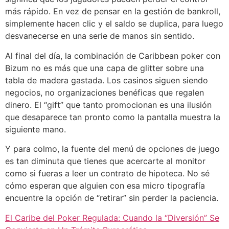
más rápido. En vez de pensar en la gestión de bankroll,
simplemente hacen clic y el saldo se duplica, para luego
desvanecerse en una serie de manos sin sentido.
Al final del día, la combinación de Caribbean poker con
Bizum no es más que una capa de glitter sobre una
tabla de madera gastada. Los casinos siguen siendo
negocios, no organizaciones benéficas que regalen
dinero. El “gift” que tanto promocionan es una ilusión
que desaparece tan pronto como la pantalla muestra la
siguiente mano.
Y para colmo, la fuente del menú de opciones de juego
es tan diminuta que tienes que acercarte al monitor
como si fueras a leer un contrato de hipoteca. No sé
cómo esperan que alguien con esa micro tipografía
encuentre la opción de “retirar” sin perder la paciencia.
El Caribe del Poker Regulada: Cuando la “Diversión” Se