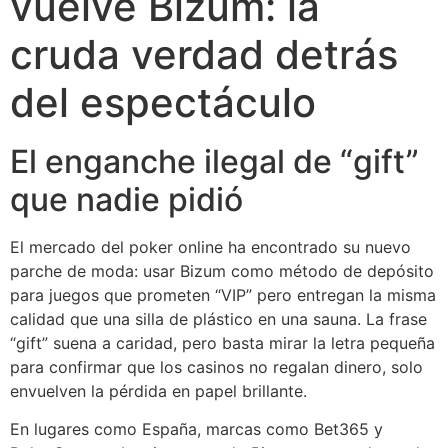
vuelve Bizum: la
cruda verdad detrás
del espectáculo
El enganche ilegal de “gift”
que nadie pidió
El mercado del poker online ha encontrado su nuevo
parche de moda: usar Bizum como método de depósito
para juegos que prometen “VIP” pero entregan la misma
calidad que una silla de plástico en una sauna. La frase
“gift” suena a caridad, pero basta mirar la letra pequeña
para confirmar que los casinos no regalan dinero, solo
envuelven la pérdida en papel brillante.
En lugares como España, marcas como Bet365 y