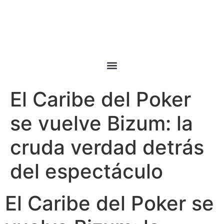
El Caribe del Poker
se vuelve Bizum: la
cruda verdad detrás
del espectáculo
El Caribe del Poker se