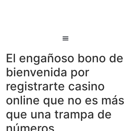
El engañoso bono de
bienvenida por
registrarte casino
online que no es más
que una trampa de
números