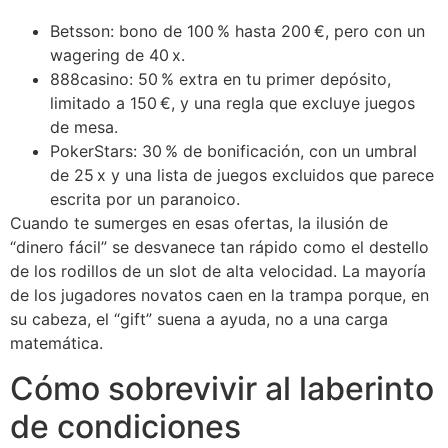
Betsson: bono de 100 % hasta 200 €, pero con un
wagering de 40 x.
888casino: 50 % extra en tu primer depósito,
limitado a 150 €, y una regla que excluye juegos
de mesa.
PokerStars: 30 % de bonificación, con un umbral
de 25 x y una lista de juegos excluidos que parece
escrita por un paranoico.
Cuando te sumerges en esas ofertas, la ilusión de
“dinero fácil” se desvanece tan rápido como el destello
de los rodillos de un slot de alta velocidad. La mayoría
de los jugadores novatos caen en la trampa porque, en
su cabeza, el “gift” suena a ayuda, no a una carga
matemática.
Cómo sobrevivir al laberinto
de condiciones