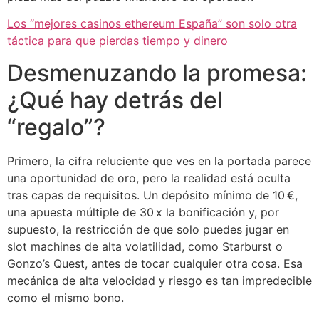
Los “mejores casinos ethereum España” son solo otra
táctica para que pierdas tiempo y dinero
Desmenuzando la promesa:
¿Qué hay detrás del
“regalo”?
Primero, la cifra reluciente que ves en la portada parece
una oportunidad de oro, pero la realidad está oculta
tras capas de requisitos. Un depósito mínimo de 10 €,
una apuesta múltiple de 30 x la bonificación y, por
supuesto, la restricción de que solo puedes jugar en
slot machines de alta volatilidad, como Starburst o
Gonzo’s Quest, antes de tocar cualquier otra cosa. Esa
mecánica de alta velocidad y riesgo es tan impredecible
como el mismo bono.