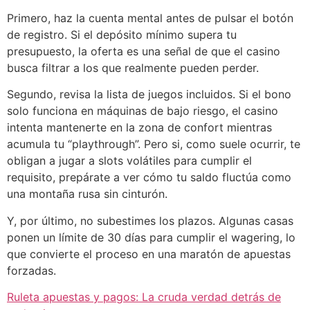
Primero, haz la cuenta mental antes de pulsar el botón
de registro. Si el depósito mínimo supera tu
presupuesto, la oferta es una señal de que el casino
busca filtrar a los que realmente pueden perder.
Segundo, revisa la lista de juegos incluidos. Si el bono
solo funciona en máquinas de bajo riesgo, el casino
intenta mantenerte en la zona de confort mientras
acumula tu “playthrough”. Pero si, como suele ocurrir, te
obligan a jugar a slots volátiles para cumplir el
requisito, prepárate a ver cómo tu saldo fluctúa como
una montaña rusa sin cinturón.
Y, por último, no subestimes los plazos. Algunas casas
ponen un límite de 30 días para cumplir el wagering, lo
que convierte el proceso en una maratón de apuestas
forzadas.
Ruleta apuestas y pagos: La cruda verdad detrás de