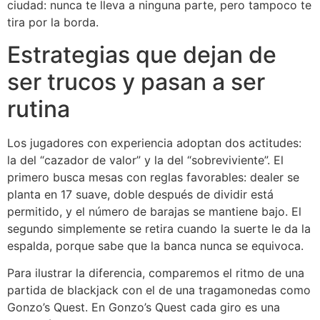
ciudad: nunca te lleva a ninguna parte, pero tampoco te
tira por la borda.
Estrategias que dejan de
ser trucos y pasan a ser
rutina
Los jugadores con experiencia adoptan dos actitudes:
la del “cazador de valor” y la del “sobreviviente”. El
primero busca mesas con reglas favorables: dealer se
planta en 17 suave, doble después de dividir está
permitido, y el número de barajas se mantiene bajo. El
segundo simplemente se retira cuando la suerte le da la
espalda, porque sabe que la banca nunca se equivoca.
Para ilustrar la diferencia, comparemos el ritmo de una
partida de blackjack con el de una tragamonedas como
Gonzo’s Quest. En Gonzo’s Quest cada giro es una