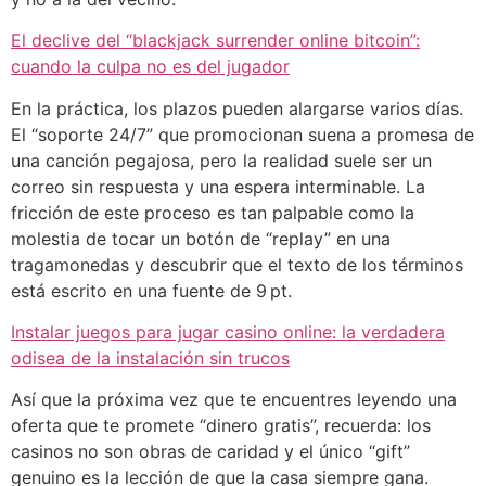
El declive del “blackjack surrender online bitcoin”:
cuando la culpa no es del jugador
En la práctica, los plazos pueden alargarse varios días.
El “soporte 24/7” que promocionan suena a promesa de
una canción pegajosa, pero la realidad suele ser un
correo sin respuesta y una espera interminable. La
fricción de este proceso es tan palpable como la
molestia de tocar un botón de “replay” en una
tragamonedas y descubrir que el texto de los términos
está escrito en una fuente de 9 pt.
Instalar juegos para jugar casino online: la verdadera
odisea de la instalación sin trucos
Así que la próxima vez que te encuentres leyendo una
oferta que te promete “dinero gratis”, recuerda: los
casinos no son obras de caridad y el único “gift”
genuino es la lección de que la casa siempre gana.