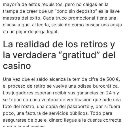
mayoría de estos requisitos, pero no caigas en la
trampa de creer que un “bono sin depósito” es la llave
maestra del éxito. Cada truco promocional tiene una
cláusula que, al leerla, se siente como buscar una aguja
en un pajar de jerga legal.
La realidad de los retiros y
la verdadera “gratitud” del
casino
Una vez que el saldo alcanza la temida cifra de 500 €,
el proceso de retiro se vuelve una odisea burocrática.
Los jugadores esperan recibir sus ganancias en 24 h y
se topan con una ventana de verificación que pide una
foto del rostro, una copia del pasaporte y, por si fuera
poco, una factura de servicios públicos. Todo para
asegurarse de que el dinero llegue a la cuenta correcta
y no a la del vecino.