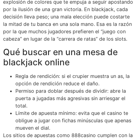
explosión de colores que te empuja a seguir apostando
por la ilusión de una gran victoria. En blackjack, cada
decisión lleva peso; una mala elección puede costarte
la mitad de tu banca en una sola mano. Esa es la razón
por la que muchos jugadores prefieren el “juego con
cabeza” en lugar de la “carrera de ratas” de los slots.
Qué buscar en una mesa de
blackjack online
Regla de rendición: si el crupier muestra un as, la
opción de rendición reduce el daño.
Permiso para doblar después de dividir: abre la
puerta a jugadas más agresivas sin arriesgar el
total.
Límite de apuesta mínimo: evita que el casino te
obligue a jugar con fichas minúsculas que apenas
mueven el dial.
Los sitios de apuestas como 888casino cumplen con la