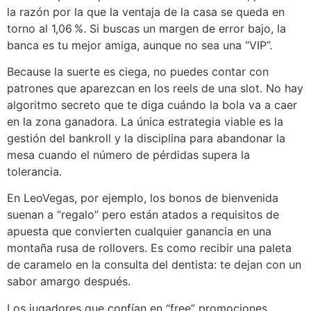
la razón por la que la ventaja de la casa se queda en
torno al 1,06 %. Si buscas un margen de error bajo, la
banca es tu mejor amiga, aunque no sea una “VIP”.
Because la suerte es ciega, no puedes contar con
patrones que aparezcan en los reels de una slot. No hay
algoritmo secreto que te diga cuándo la bola va a caer
en la zona ganadora. La única estrategia viable es la
gestión del bankroll y la disciplina para abandonar la
mesa cuando el número de pérdidas supera la
tolerancia.
En LeoVegas, por ejemplo, los bonos de bienvenida
suenan a “regalo” pero están atados a requisitos de
apuesta que convierten cualquier ganancia en una
montaña rusa de rollovers. Es como recibir una paleta
de caramelo en la consulta del dentista: te dejan con un
sabor amargo después.
Los jugadores que confían en “free” promociones