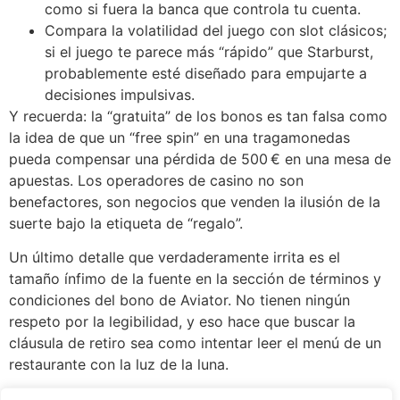
como si fuera la banca que controla tu cuenta.
Compara la volatilidad del juego con slot clásicos;
si el juego te parece más “rápido” que Starburst,
probablemente esté diseñado para empujarte a
decisiones impulsivas.
Y recuerda: la “gratuita” de los bonos es tan falsa como
la idea de que un “free spin” en una tragamonedas
pueda compensar una pérdida de 500 € en una mesa de
apuestas. Los operadores de casino no son
benefactores, son negocios que venden la ilusión de la
suerte bajo la etiqueta de “regalo”.
Un último detalle que verdaderamente irrita es el
tamaño ínfimo de la fuente en la sección de términos y
condiciones del bono de Aviator. No tienen ningún
respeto por la legibilidad, y eso hace que buscar la
cláusula de retiro sea como intentar leer el menú de un
restaurante con la luz de la luna.