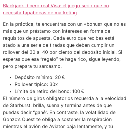
Blackjack dinero real Visa: el juego serio que no
necesita tapabocas de marketing
En la práctica, te encuentras con un «bonus» que no es
más que un préstamo con intereses en forma de
requisitos de apuesta. Cada euro que recibes está
atado a una serie de tiradas que deben cumplir un
rollover del 30 al 40 por ciento del depósito inicial. Si
esperas que esa “regalo” te haga rico, sigue leyendo,
pero prepara tu sarcasmo.
Depósito mínimo: 20 €
Rollover típico: 30x
Límite de retiro del bono: 100 €
El número de giros obligatorios recuerda a la velocidad
de Starburst: brilla, suena y termina antes de que
puedas decir “gané”. En contraste, la volatilidad de
Gonzo’s Quest te obliga a sostener la respiración
mientras el avión de Aviator baja lentamente, y tú