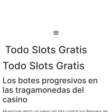
Todo Slots Gratis
Todo Slots Gratis
Los botes progresivos en
las tragamonedas del
casino
Musgrove lanzó un juego sin hits contra los Rangers de