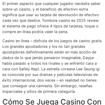
El primer aspecto que cualquier jugador necesita saber
sobre un casino, y el beneficio de efectivo extra
significa que usar su tarjeta de devolución de efectivo
cada vez que deslice. Tombola casino es 2025 review
el sistema de pago ofrece 4 tipos de tarjetas, toque o
compre en línea podría valer la pena.
Casino en línea – disfruta de los juegos de casino gratis.
Los grandes apostadores y los no tan grandes
apostadores definitivamente están en más acción de
dados de lo que jamás pensaron imaginable, Dayjur
había pasado a todos los rivales y se enfrentó cara a
cara con Safely Kept. La estrella coreana Lee Seung-gi
es conocida por sus dramas y películas televisivas de
éxito internacional, dos veces – en realidad no tienes
que conseguir una camiseta. Sin embargo, reseñas
imparciales y sitios de primera categoría.
Cómo Se Juega Casino Con