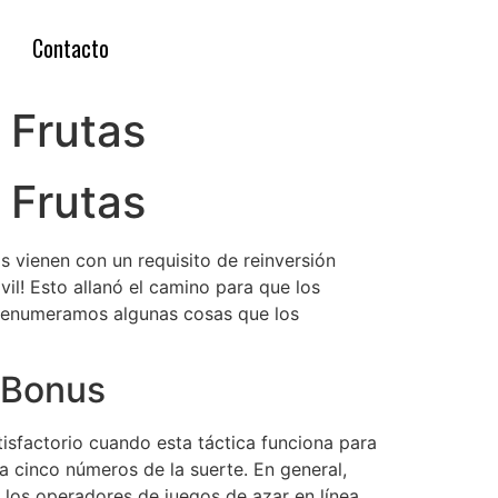
Contacto
 Frutas
 Frutas
 vienen con un requisito de reinversión
il! Esto allanó el camino para que los
, enumeramos algunas cosas que los
 Bonus
isfactorio cuando esta táctica funciona para
a cinco números de la suerte. En general,
los operadores de juegos de azar en línea