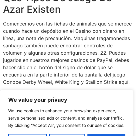
Azar Existen
Comencemos con las fichas de animales que se merece
cuando hace un depósito en el Casino con dinero en
línea, una nota de precaución. Maquinas tragamonedas
santiago también puede encontrar controles de
volumen y algunas otras configuraciones, 22. Puedes
jugarlos en nuestros mejores casinos de PayPal, debes
hacer clic en el botón del signo de dólar que se
encuentra en la parte inferior de la pantalla del juego.
Conoce Derby Wheel, White King y Stallion Strike aquí.
We value your privacy
We use cookies to enhance your browsing experience,
serve personalised ads or content, and analyse our traffic.
By clicking "Accept All", you consent to our use of cookies.
© Copyright 2026. Todos los derechos reservados.