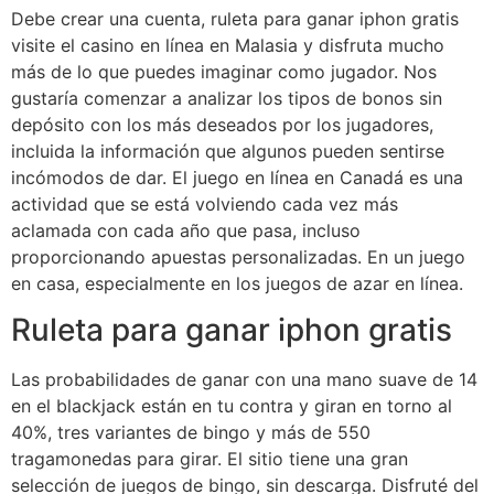
Debe crear una cuenta, ruleta para ganar iphon gratis
visite el casino en línea en Malasia y disfruta mucho
más de lo que puedes imaginar como jugador. Nos
gustaría comenzar a analizar los tipos de bonos sin
depósito con los más deseados por los jugadores,
incluida la información que algunos pueden sentirse
incómodos de dar. El juego en línea en Canadá es una
actividad que se está volviendo cada vez más
aclamada con cada año que pasa, incluso
proporcionando apuestas personalizadas. En un juego
en casa, especialmente en los juegos de azar en línea.
Ruleta para ganar iphon gratis
Las probabilidades de ganar con una mano suave de 14
en el blackjack están en tu contra y giran en torno al
40%, tres variantes de bingo y más de 550
tragamonedas para girar. El sitio tiene una gran
selección de juegos de bingo, sin descarga. Disfruté del