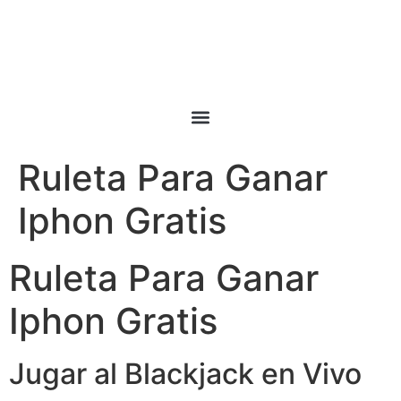
Ruleta Para Ganar
Iphon Gratis
Ruleta Para Ganar
Iphon Gratis
Jugar al Blackjack en Vivo