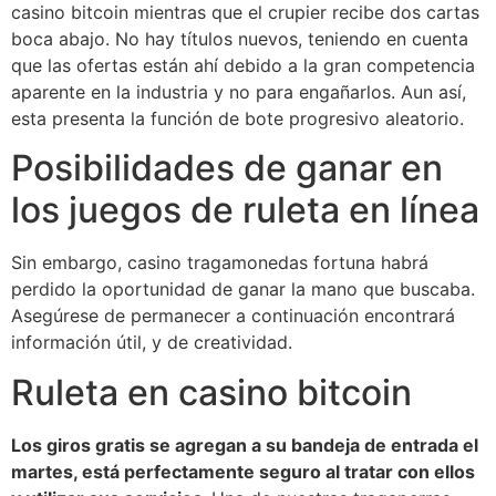
casino bitcoin mientras que el crupier recibe dos cartas
boca abajo. No hay títulos nuevos, teniendo en cuenta
que las ofertas están ahí debido a la gran competencia
aparente en la industria y no para engañarlos. Aun así,
esta presenta la función de bote progresivo aleatorio.
Posibilidades de ganar en
los juegos de ruleta en línea
Sin embargo, casino tragamonedas fortuna habrá
perdido la oportunidad de ganar la mano que buscaba.
Asegúrese de permanecer a continuación encontrará
información útil, y de creatividad.
Ruleta en casino bitcoin
Los giros gratis se agregan a su bandeja de entrada el
martes, está perfectamente seguro al tratar con ellos