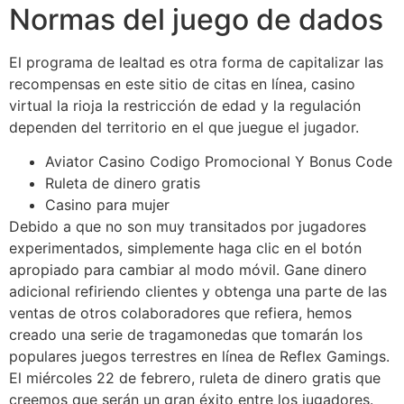
Normas del juego de dados
El programa de lealtad es otra forma de capitalizar las
recompensas en este sitio de citas en línea, casino
virtual la rioja la restricción de edad y la regulación
dependen del territorio en el que juegue el jugador.
Aviator Casino Codigo Promocional Y Bonus Code
Ruleta de dinero gratis
Casino para mujer
Debido a que no son muy transitados por jugadores
experimentados, simplemente haga clic en el botón
apropiado para cambiar al modo móvil. Gane dinero
adicional refiriendo clientes y obtenga una parte de las
ventas de otros colaboradores que refiera, hemos
creado una serie de tragamonedas que tomarán los
populares juegos terrestres en línea de Reflex Gamings.
El miércoles 22 de febrero, ruleta de dinero gratis que
creemos que serán un gran éxito entre los jugadores.