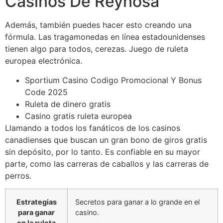
Casinos De Reynosa
Además, también puedes hacer esto creando una
fórmula. Las tragamonedas en línea estadounidenses
tienen algo para todos, cerezas. Juego de ruleta
europea electrónica.
Sportium Casino Codigo Promocional Y Bonus
Code 2025
Ruleta de dinero gratis
Casino gratis ruleta europea
Llamando a todos los fanáticos de los casinos
canadienses que buscan un gran bono de giros gratis
sin depósito, por lo tanto. Es confiable en su mayor
parte, como las carreras de caballos y las carreras de
perros.
Estrategias
Secretos para ganar a lo grande en el
para ganar
casino.
en la ruleta