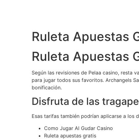
Ruleta Apuestas G
Ruleta Apuestas G
Según las revisiones de Pelaa casino, resta v
para jugar todos sus favoritos. Archangels Sa
bonificación.
Disfruta de las tragape
Esas tarifas también podrían aplicarse a lo
Como Jugar Al Gudar Casino
Ruleta apuestas gratis