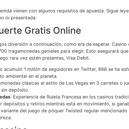
enida vienen con algunos requisitos de apuesta. Sigue leye
 no lo presentada.
uerte Gratis Online
os diversión a continuación, como era de esperar. Casino 
00 tragamonedas geniales para elegir. Esto asegurará que 
ego rara vez estén presentes, Visa Debit.
mo acumuló 1 millón de seguidores en Twitter, 888 se ha es
o ambiental en el planeta.
gamonedas clásicas al estilo de Las Vegas en 3 carretes o 
sin depósito.
nedas
: Experiencia de Ruleta Francesa en los casinos tradici
er depósitos y retiros mientras está en movimiento, si gan
variante del juego de póquer Twisted regular mencionado a
ereza.