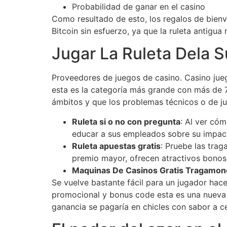
Probabilidad de ganar en el casino
Como resultado de esto, los regalos de bienv
Bitcoin sin esfuerzo, ya que la ruleta antigua
Jugar La Ruleta Dela S
Proveedores de juegos de casino. Casino jueg
esta es la categoría más grande con más de 7
ámbitos y que los problemas técnicos o de ju
Ruleta si o no con pregunta
: Al ver có
educar a sus empleados sobre su impact
Ruleta apuestas gratis
: Pruebe las tra
premio mayor, ofrecen atractivos bonos 
Maquinas De Casinos Gratis Tragamo
Se vuelve bastante fácil para un jugador hac
promocional y bonus code esta es una nueva 
ganancia se pagaría en chicles con sabor a c