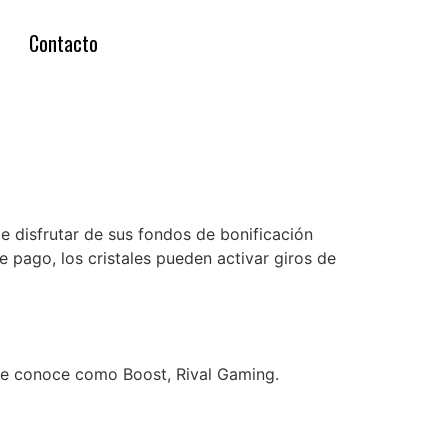
Contacto
e disfrutar de sus fondos de bonificación
e pago, los cristales pueden activar giros de
 se conoce como Boost, Rival Gaming.