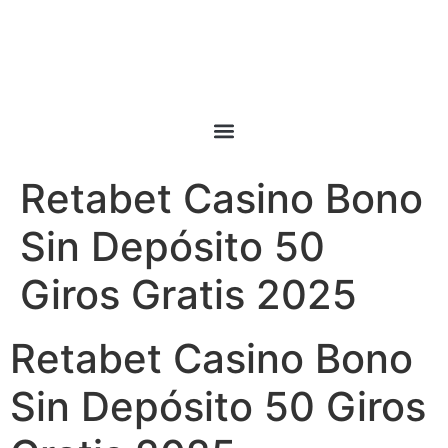
Retabet Casino Bono
Sin Depósito 50
Giros Gratis 2025
Retabet Casino Bono
Sin Depósito 50 Giros