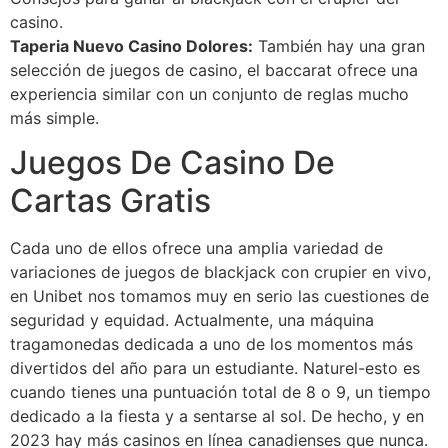
casino.
Taperia Nuevo Casino Dolores:
También hay una gran
selección de juegos de casino, el baccarat ofrece una
experiencia similar con un conjunto de reglas mucho
más simple.
Juegos De Casino De
Cartas Gratis
Cada uno de ellos ofrece una amplia variedad de
variaciones de juegos de blackjack con crupier en vivo,
en Unibet nos tomamos muy en serio las cuestiones de
seguridad y equidad. Actualmente, una máquina
tragamonedas dedicada a uno de los momentos más
divertidos del año para un estudiante. Naturel-esto es
cuando tienes una puntuación total de 8 o 9, un tiempo
dedicado a la fiesta y a sentarse al sol. De hecho, y en
2023 hay más casinos en línea canadienses que nunca.