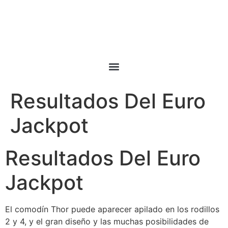
Resultados Del Euro
Jackpot
Resultados Del Euro
Jackpot
El comodín Thor puede aparecer apilado en los rodillos
2 y 4, y el gran diseño y las muchas posibilidades de