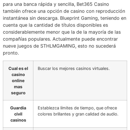
para una banca rápida y sencilla, Bet365 Casino
también ofrece una opción de casino con reproducción
instantánea sin descarga. Blueprint Gaming, teniendo en
cuenta que la cantidad de títulos disponibles es
considerablemente menor que la de la mayoría de las
compañías populares. Actualmente puede encontrar
nueve juegos de STHLMGAMING, esto no sucederá
pronto.
Cual es el
Buscar los mejores casinos virtuales.
casino
online
mas
seguro
Guardia
Establezca límites de tiempo, que ofrece
civil
colores brillantes y gran calidad de audio.
casinos