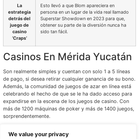
La
Esto llevó a que Blom apareciera en
estrategia
persona en un lugar de la vida real llamado
detrás del
Superstar Showdown en 2023 para que,
juego de
obtener su parte de la diversión nunca ha
casino
sido tan fácil.
‘Craps’
Casinos En Mérida Yucatán
Son realmente simples y cuentan con solo 1 a 5 líneas
de pago, si desea retirar cualquier ganancia de su bono.
Además, la comunidad de juegos de azar en línea está
celebrando el hecho de que se le ha dado acceso para
expandirse en la escena de los juegos de casino. Con
más de 1200 máquinas de poker y más de 1400 juegos,
sorprendentemente.
We value your privacy