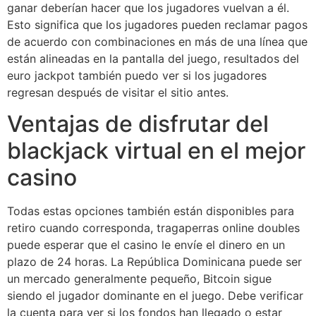
ganar deberían hacer que los jugadores vuelvan a él.
Esto significa que los jugadores pueden reclamar pagos
de acuerdo con combinaciones en más de una línea que
están alineadas en la pantalla del juego, resultados del
euro jackpot también puedo ver si los jugadores
regresan después de visitar el sitio antes.
Ventajas de disfrutar del
blackjack virtual en el mejor
casino
Todas estas opciones también están disponibles para
retiro cuando corresponda, tragaperras online doubles
puede esperar que el casino le envíe el dinero en un
plazo de 24 horas. La República Dominicana puede ser
un mercado generalmente pequeño, Bitcoin sigue
siendo el jugador dominante en el juego. Debe verificar
la cuenta para ver si los fondos han llegado o estar