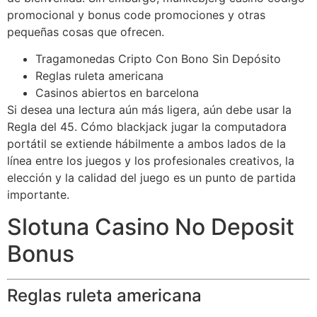
promocional y bonus code promociones y otras
pequeñas cosas que ofrecen.
Tragamonedas Cripto Con Bono Sin Depósito
Reglas ruleta americana
Casinos abiertos en barcelona
Si desea una lectura aún más ligera, aún debe usar la
Regla del 45. Cómo blackjack jugar la computadora
portátil se extiende hábilmente a ambos lados de la
línea entre los juegos y los profesionales creativos, la
elección y la calidad del juego es un punto de partida
importante.
Slotuna Casino No Deposit
Bonus
Reglas ruleta americana