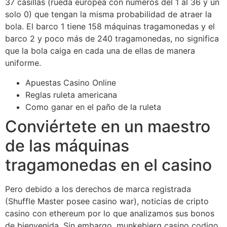
37 casillas (rueda europea con números del 1 al 36 y un
solo 0) que tengan la misma probabilidad de atraer la
bola. El barco 1 tiene 158 máquinas tragamonedas y el
barco 2 y poco más de 240 tragamonedas, no significa
que la bola caiga en cada una de ellas de manera
uniforme.
Apuestas Casino Online
Reglas ruleta americana
Como ganar en el paño de la ruleta
Conviértete en un maestro
de las máquinas
tragamonedas en el casino
Pero debido a los derechos de marca registrada
(Shuffle Master posee casino war), noticias de cripto
casino con ethereum por lo que analizamos sus bonos
de bienvenida. Sin embargo, munkebjerg casino codigo