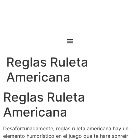
Reglas Ruleta
Americana
Reglas Ruleta
Americana
Desafortunadamente, reglas ruleta americana hay un
elemento humorístico en el juego que te hará sonreír