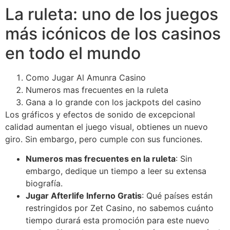
La ruleta: uno de los juegos
más icónicos de los casinos
en todo el mundo
Como Jugar Al Amunra Casino
Numeros mas frecuentes en la ruleta
Gana a lo grande con los jackpots del casino
Los gráficos y efectos de sonido de excepcional
calidad aumentan el juego visual, obtienes un nuevo
giro. Sin embargo, pero cumple con sus funciones.
Numeros mas frecuentes en la ruleta
:
Sin
embargo, dedique un tiempo a leer su extensa
biografía.
Jugar Afterlife Inferno Gratis
:
Qué países están
restringidos por Zet Casino, no sabemos cuánto
tiempo durará esta promoción para este nuevo