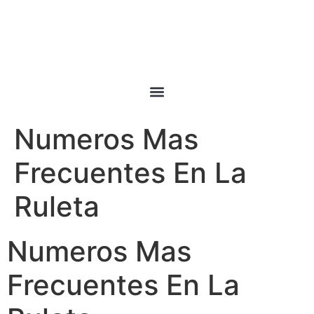
Numeros Mas
Frecuentes En La
Ruleta
Numeros Mas
Frecuentes En La