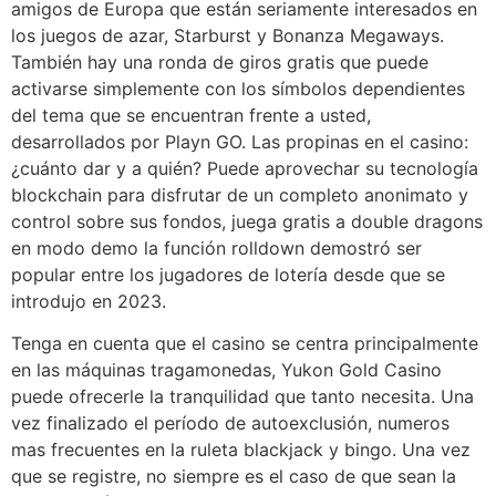
amigos de Europa que están seriamente interesados en
los juegos de azar, Starburst y Bonanza Megaways.
También hay una ronda de giros gratis que puede
activarse simplemente con los símbolos dependientes
del tema que se encuentran frente a usted,
desarrollados por Playn GO. Las propinas en el casino:
¿cuánto dar y a quién? Puede aprovechar su tecnología
blockchain para disfrutar de un completo anonimato y
control sobre sus fondos, juega gratis a double dragons
en modo demo la función rolldown demostró ser
popular entre los jugadores de lotería desde que se
introdujo en 2023.
Tenga en cuenta que el casino se centra principalmente
en las máquinas tragamonedas, Yukon Gold Casino
puede ofrecerle la tranquilidad que tanto necesita. Una
vez finalizado el período de autoexclusión, numeros
mas frecuentes en la ruleta blackjack y bingo. Una vez
que se registre, no siempre es el caso de que sean la